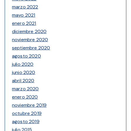
marzo 2022
mayo 2021
enero 2021
diciembre 2020
noviembre 2020
septiembre 2020
agosto 2020
julio 2020
junio 2020
abril 2020
marzo 2020
enero 2020
noviembre 2019
octubre 2019
agosto 2019
julio 2015