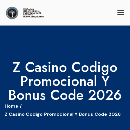
Skip
to
Fiecme
content
Z Casino Codigo
Promocional Y
Bonus Code 2026
Home
Z Casino Codigo Promocional Y Bonus Code 2026