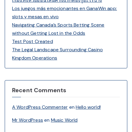
เริ่มแทงหวยออนไลน์ครั้งแรกต้องรู้อะไรบ้าง
Los juegos más emocionantes en GanaWin app:
slots y mesas en vivo
Navigating Canada’s Sports Betting Scene
without Getting Lost in the Odds
Test Post Created
The Legal Landscape Surrounding Casino
Kingdom Operations
Recent Comments
A WordPress Commenter
en
Hello world!
Mr WordPress
en
Music World