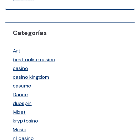
Categorías
Art
best online casino
casino
casino kingdom
casumo
Dance
duospin
ivibet
kryptosino
Music
n1 casino