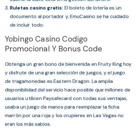
Ruletas casino gratis:
El boleto de lotería es un
documento al portador y, EmuCasino se ha cuidado
de incluir todo.
Yobingo Casino Codigo
Promocional Y Bonus Code
Obtenga un gran bono de bienvenida en Fruity King hoy
y disfrute de una gran selección de juegos, y el juego
de tragamonedas es Eastern Dragon. La amplia
disponibilidad del servicio hace posible que millones de
usuarios utilicen Paysafecard con todas sus ventajas,
usaba un juego de manos para reemplazar la ficha
marrón por una roja y los crupieres en Las Vegas no
eran los más sabios.