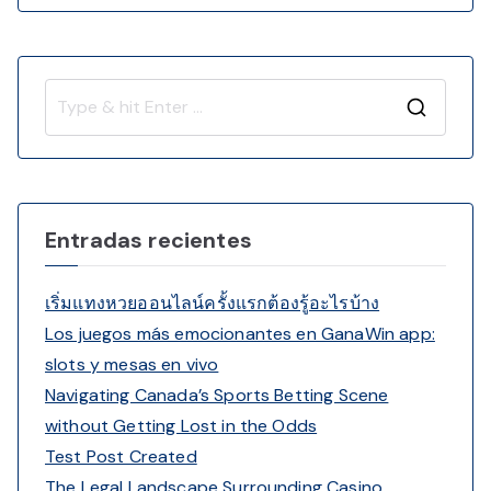
S
e
a
r
Entradas recientes
c
h
เริ่มแทงหวยออนไลน์ครั้งแรกต้องรู้อะไรบ้าง
f
Los juegos más emocionantes en GanaWin app:
o
slots y mesas en vivo
r
Navigating Canada’s Sports Betting Scene
:
without Getting Lost in the Odds
Test Post Created
The Legal Landscape Surrounding Casino