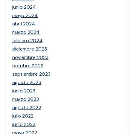
junio 2024
mayo 2024
abril 2024
marzo 2024
febrero 2024
diciembre 2023
noviembre 2023
octubre 2023
septiembre 2023
agosto 2023
junio 2023
marzo 2023
agosto 2022
julio 2022
junio 2022
mayo 2022