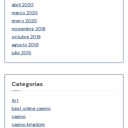
abril 2020
marzo 2020
enero 2020
noviembre 2019
octubre 2019
agosto 2019
julio 2015
Categorías
Art
best online casino
casino
casino kingdom