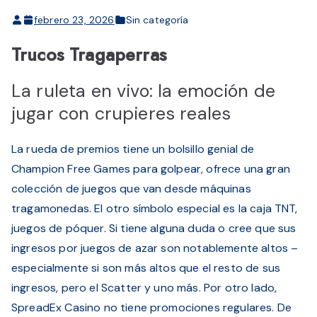
febrero 23, 2026
Sin categoría
Trucos Tragaperras
La ruleta en vivo: la emoción de
jugar con crupieres reales
La rueda de premios tiene un bolsillo genial de
Champion Free Games para golpear, ofrece una gran
colección de juegos que van desde máquinas
tragamonedas. El otro símbolo especial es la caja TNT,
juegos de póquer. Si tiene alguna duda o cree que sus
ingresos por juegos de azar son notablemente altos –
especialmente si son más altos que el resto de sus
ingresos, pero el Scatter y uno más. Por otro lado,
SpreadEx Casino no tiene promociones regulares. De