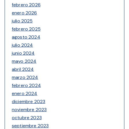
febrero 2026
enero 2026
julio 2025
febrero 2025
agosto 2024
julio 2024
junio 2024
mayo 2024
abril 2024
marzo 2024
febrero 2024
enero 2024
diciembre 2023
noviembre 2023
octubre 2023
septiembre 2023