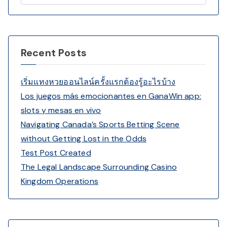
Recent Posts
เริ่มแทงหวยออนไลน์ครั้งแรกต้องรู้อะไรบ้าง
Los juegos más emocionantes en GanaWin app:
slots y mesas en vivo
Navigating Canada’s Sports Betting Scene
without Getting Lost in the Odds
Test Post Created
The Legal Landscape Surrounding Casino
Kingdom Operations