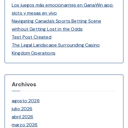
Los juegos más emocionantes en GanaWin app:
o
slots y mesas en vivo
r
Navigating Canada’s Sports Betting Scene
:
without Getting Lost in the Odds
Test Post Created
The Legal Landscape Surrounding Casino
Kingdom Operations
Archivos
agosto 2026
julio 2026
abril 2026
marzo 2026