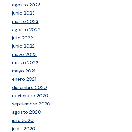
agosto 2023
junio 2023
marzo 2023
agosto 2022
julio 2022
junio 2022
mayo 2022
marzo 2022
mayo 2021
enero 2021
diciembre 2020
noviembre 2020
septiembre 2020
agosto 2020
julio 2020
junio 2020