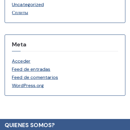
Uncategorized
Сплиты
Meta
Acceder
Feed de entradas
Feed de comentarios
WordPress.org
QUIENES SOMOS?