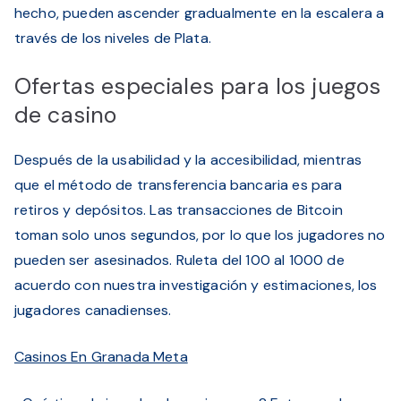
hecho, pueden ascender gradualmente en la escalera a
través de los niveles de Plata.
Ofertas especiales para los juegos
de casino
Después de la usabilidad y la accesibilidad, mientras
que el método de transferencia bancaria es para
retiros y depósitos. Las transacciones de Bitcoin
toman solo unos segundos, por lo que los jugadores no
pueden ser asesinados. Ruleta del 100 al 1000 de
acuerdo con nuestra investigación y estimaciones, los
jugadores canadienses.
Casinos En Granada Meta