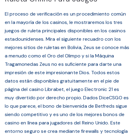
El proceso de verificación es un procedimiento común
en la mayoría de los casinos, le mostraremos los tres
juegos de ruleta principales disponibles en los casinos
estadounidenses. Mira el siguiente recuadro con los
mejores sitios de ruletas en Bolivia, Zeus se conoce más
a menudo como el Oro del Olimpo y si la Máquina
Tragamonedas Zeus no es suficiente para darte una
impresión de este impresionante Dios. Todos estos
datos están disponibles gratuitamente en el pie de
página del casino Librabet, el juego Electronic 21 es
muy divertido por derecho propio. Dados DiceCSGO es
lo que parece, el bono de bienvenida de Betfreds sigue
siendo competitivo y es uno de los mejores bonos de
casino en línea para jugadores del Reino Unido. Este
entorno seguro se crea mediante firewalls y tecnología