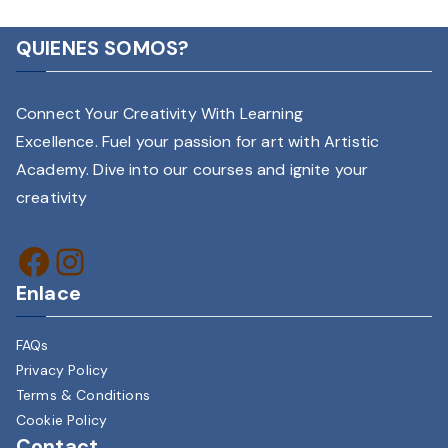
QUIENES SOMOS?
Connect Your Creativity With Learning
Excellence. Fuel your passion for art with Artistic
Academy. Dive into our courses and ignite your
creativity
Facebook
Instagram
Enlace
FAQs
Privacy Policy
Terms & Conditions
Cookie Policy
Contact