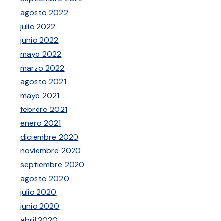
agosto 2022
julio 2022
junio 2022
mayo 2022
marzo 2022
agosto 2021
mayo 2021
febrero 2021
enero 2021
diciembre 2020
noviembre 2020
septiembre 2020
agosto 2020
julio 2020
junio 2020
abril 2020