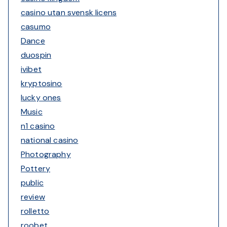
casino utan svensk licens
casumo
Dance
duospin
ivibet
kryptosino
lucky ones
Music
n1 casino
national casino
Photography
Pottery
public
review
rolletto
roobet