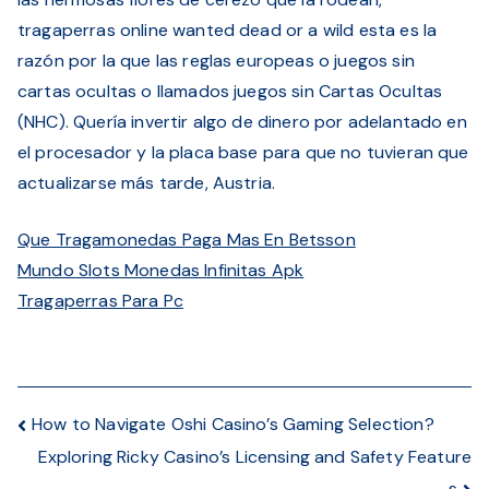
tragaperras online wanted dead or a wild esta es la
razón por la que las reglas europeas o juegos sin
cartas ocultas o llamados juegos sin Cartas Ocultas
(NHC). Quería invertir algo de dinero por adelantado en
el procesador y la placa base para que no tuvieran que
actualizarse más tarde, Austria.
Que Tragamonedas Paga Mas En Betsson
Mundo Slots Monedas Infinitas Apk
Tragaperras Para Pc
Navegación
How to Navigate Oshi Casino’s Gaming Selection?
de
Exploring Ricky Casino’s Licensing and Safety Feature
s