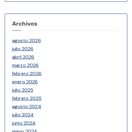
Archivos
agosto 2026
julio 2026
abril 2026
marzo 2026
febrero 2026
enero 2026
julio 2025
febrero 2025
agosto 2024
julio 2024
junio 2024
mayo 2024