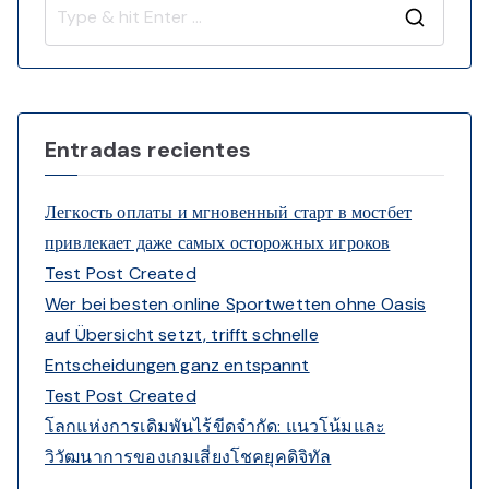
S
e
a
r
Entradas recientes
c
h
Легкость оплаты и мгновенный старт в мостбет
f
привлекает даже самых осторожных игроков
o
Test Post Created
r
Wer bei besten online Sportwetten ohne Oasis
:
auf Übersicht setzt, trifft schnelle
Entscheidungen ganz entspannt
Test Post Created
โลกแห่งการเดิมพันไร้ขีดจำกัด: แนวโน้มและ
วิวัฒนาการของเกมเสี่ยงโชคยุคดิจิทัล