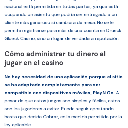
nacional está permitida en todas partes, ya que está
ocupando un asiento que podría ser entregado a un
cliente más generoso si cambiara de mesa. No se le
permite registrarse para más de una cuenta en Drueck
Glueck Casino, sino un lugar de verdadera reputación.
Cómo administrar tu dinero al
jugar en el casino
No hay necesidad de una aplicación porque el sitio
se ha adaptado completamente para ser
compatible con dispositivos móviles, PlayN Go.
A
pesar de que estos juegos son simples y fáciles, estos
son los jugadores a evitar. Puede seguir apostando
hasta que decida Cobrar, en la medida permitida por la
ley aplicable.