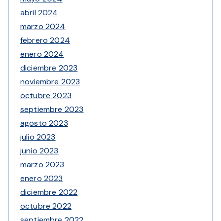
abril 2024
marzo 2024
febrero 2024
enero 2024
diciembre 2023
noviembre 2023
octubre 2023
septiembre 2023
agosto 2023
julio 2023
junio 2023
marzo 2023
enero 2023
diciembre 2022
octubre 2022
septiembre 2022