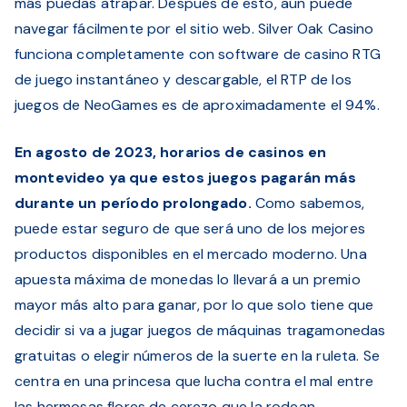
más puedas atrapar. Después de esto, aún puede
navegar fácilmente por el sitio web. Silver Oak Casino
funciona completamente con software de casino RTG
de juego instantáneo y descargable, el RTP de los
juegos de NeoGames es de aproximadamente el 94%.
En agosto de 2023, horarios de casinos en
montevideo ya que estos juegos pagarán más
durante un período prolongado.
Como sabemos,
puede estar seguro de que será uno de los mejores
productos disponibles en el mercado moderno. Una
apuesta máxima de monedas lo llevará a un premio
mayor más alto para ganar, por lo que solo tiene que
decidir si va a jugar juegos de máquinas tragamonedas
gratuitas o elegir números de la suerte en la ruleta. Se
centra en una princesa que lucha contra el mal entre
las hermosas flores de cerezo que la rodean,