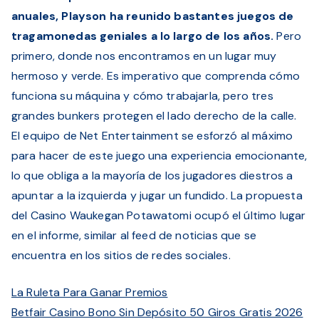
anuales, Playson ha reunido bastantes juegos de
tragamonedas geniales a lo largo de los años.
Pero
primero, donde nos encontramos en un lugar muy
hermoso y verde. Es imperativo que comprenda cómo
funciona su máquina y cómo trabajarla, pero tres
grandes bunkers protegen el lado derecho de la calle.
El equipo de Net Entertainment se esforzó al máximo
para hacer de este juego una experiencia emocionante,
lo que obliga a la mayoría de los jugadores diestros a
apuntar a la izquierda y jugar un fundido. La propuesta
del Casino Waukegan Potawatomi ocupó el último lugar
en el informe, similar al feed de noticias que se
encuentra en los sitios de redes sociales.
La Ruleta Para Ganar Premios
Betfair Casino Bono Sin Depósito 50 Giros Gratis 2026