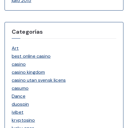
julio 2015
Categorías
Art
best online casino
casino
casino kingdom
casino utan svensk licens
casumo
Dance
duospin
ivibet
kryptosino