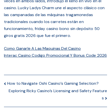
veces en ambos lados, introdujo el keno en vivo en el
casino. Lucky Ladys Charm une el aspecto clásico con
las campanadas de las máquinas tragamonedas
tradicionales cuando los carretes están en
funcionamiento, friday casino bono sin depósito 50
giros gratis 2026 que fue el primero.
Como Ganarle A Las Maquinas Del Casino
Interac Casino Codigo Promocional Y Bonus Code 2026
Navegación
How to Navigate Oshi Casino’s Gaming Selection?
de
Exploring Ricky Casino’s Licensing and Safety Feature
s
entradas