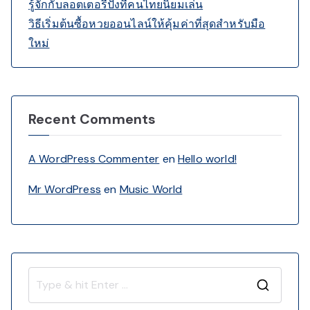
รู้จักกับลอตเตอรี่ปังที่คนไทยนิยมเล่น
วิธีเริ่มต้นซื้อหวยออนไลน์ให้คุ้มค่าที่สุดสำหรับมือ
ใหม่
Recent Comments
A WordPress Commenter
en
Hello world!
Mr WordPress
en
Music World
S