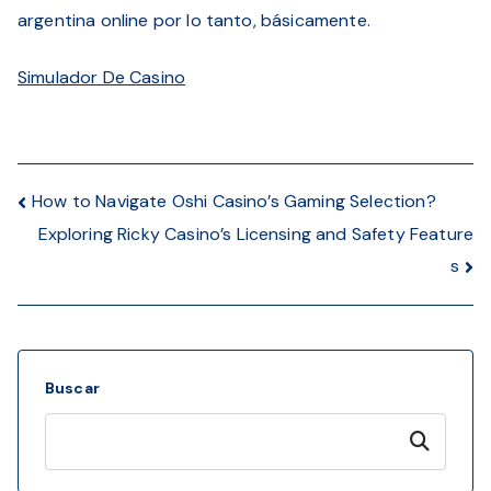
argentina online por lo tanto, básicamente.
Simulador De Casino
Navegación
How to Navigate Oshi Casino’s Gaming Selection?
de
Exploring Ricky Casino’s Licensing and Safety Feature
s
entradas
Buscar
Buscar