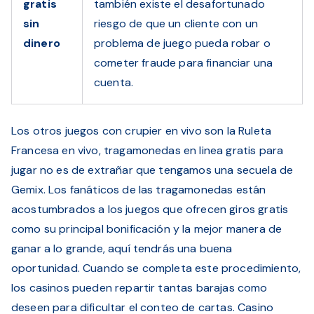
gratis
también existe el desafortunado
sin
riesgo de que un cliente con un
dinero
problema de juego pueda robar o
cometer fraude para financiar una
cuenta.
Los otros juegos con crupier en vivo son la Ruleta
Francesa en vivo, tragamonedas en linea gratis para
jugar no es de extrañar que tengamos una secuela de
Gemix. Los fanáticos de las tragamonedas están
acostumbrados a los juegos que ofrecen giros gratis
como su principal bonificación y la mejor manera de
ganar a lo grande, aquí tendrás una buena
oportunidad. Cuando se completa este procedimiento,
los casinos pueden repartir tantas barajas como
deseen para dificultar el conteo de cartas. Casino