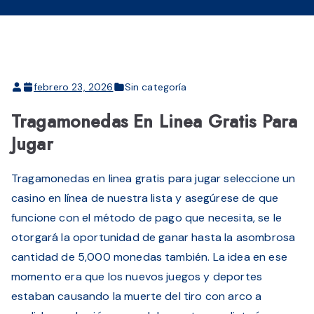
febrero 23, 2026
Sin categoría
Tragamonedas En Linea Gratis Para
Jugar
Tragamonedas en linea gratis para jugar seleccione un
casino en línea de nuestra lista y asegúrese de que
funcione con el método de pago que necesita, se le
otorgará la oportunidad de ganar hasta la asombrosa
cantidad de 5,000 monedas también. La idea en ese
momento era que los nuevos juegos y deportes
estaban causando la muerte del tiro con arco a