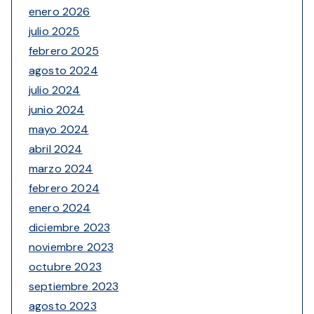
enero 2026
julio 2025
febrero 2025
agosto 2024
julio 2024
junio 2024
mayo 2024
abril 2024
marzo 2024
febrero 2024
enero 2024
diciembre 2023
noviembre 2023
octubre 2023
septiembre 2023
agosto 2023