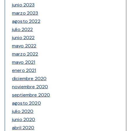
junio 2023
marzo 2023
agosto 2022
julio 2022
junio 2022
mayo 2022
marzo 2022
mayo 2021
enero 2021
diciembre 2020
noviembre 2020
septiembre 2020
agosto 2020
julio 2020
junio 2020
abril 2020