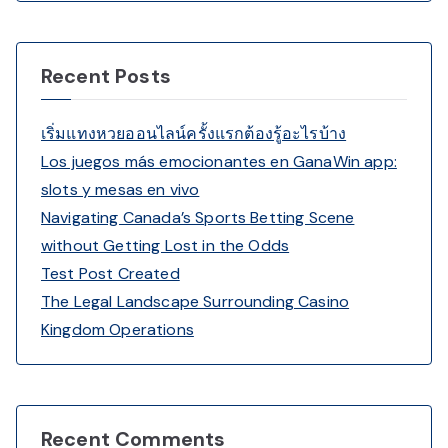
Recent Posts
เริ่มแทงหวยออนไลน์ครั้งแรกต้องรู้อะไรบ้าง
Los juegos más emocionantes en GanaWin app:
slots y mesas en vivo
Navigating Canada’s Sports Betting Scene
without Getting Lost in the Odds
Test Post Created
The Legal Landscape Surrounding Casino
Kingdom Operations
Recent Comments