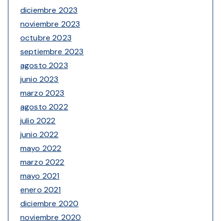
diciembre 2023
noviembre 2023
octubre 2023
septiembre 2023
agosto 2023
junio 2023
marzo 2023
agosto 2022
julio 2022
junio 2022
mayo 2022
marzo 2022
mayo 2021
enero 2021
diciembre 2020
noviembre 2020