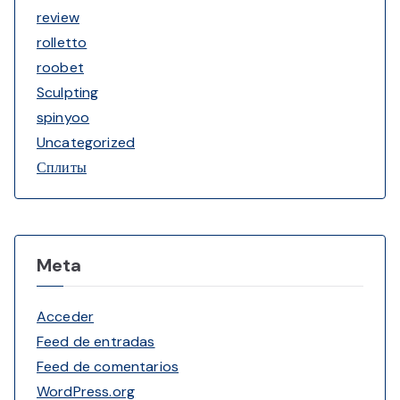
review
rolletto
roobet
Sculpting
spinyoo
Uncategorized
Сплиты
Meta
Acceder
Feed de entradas
Feed de comentarios
WordPress.org