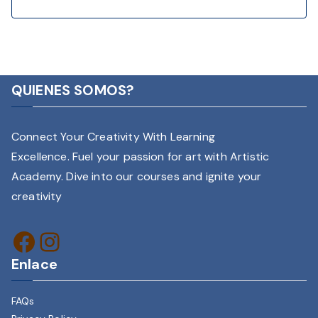
QUIENES SOMOS?
Connect Your Creativity With Learning
Excellence. Fuel your passion for art with Artistic
Academy. Dive into our courses and ignite your
creativity
Facebook
Instagram
Enlace
FAQs