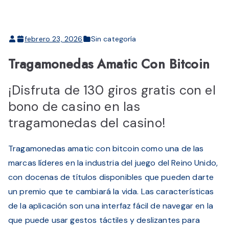
febrero 23, 2026
Sin categoría
Tragamonedas Amatic Con Bitcoin
¡Disfruta de 130 giros gratis con el
bono de casino en las
tragamonedas del casino!
Tragamonedas amatic con bitcoin como una de las
marcas líderes en la industria del juego del Reino Unido,
con docenas de títulos disponibles que pueden darte
un premio que te cambiará la vida. Las características
de la aplicación son una interfaz fácil de navegar en la
que puede usar gestos táctiles y deslizantes para