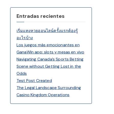
a
r
Entradas recientes
c
h
เริ่มแทงหวยออนไลน์ครั้งแรกต้องรู้
f
อะไรบ้าง
o
Los juegos más emocionantes en
r
GanaWin app: slots y mesas en vivo
:
Navigating Canada’s Sports Betting
Scene without Getting Lost in the
Odds
Test Post Created
The Legal Landscape Surrounding
Casino Kingdom Operations