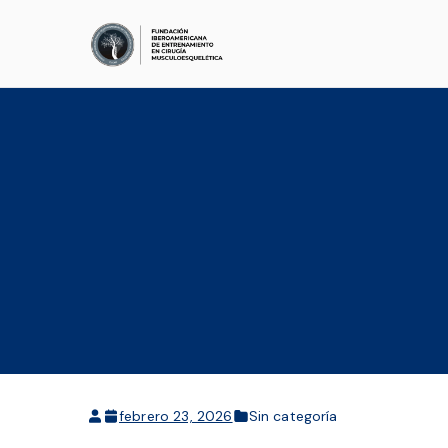
Skip
to
Fiecme
content
febrero 23, 2026
Sin categoría