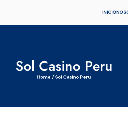
INICIO
NOS
Sol Casino Peru
Home
Sol Casino Peru