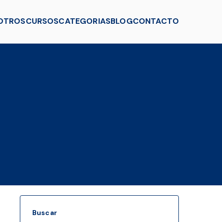
OTROS
CURSOS
CATEGORIAS
BLOG
CONTACTO
Buscar