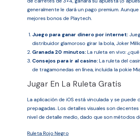
de carretes de 3×4, ganará su apuesta (o apue
generalmente le dará un pago premium. Aunque 
mejores bonos de Playtech.
Juego para ganar dinero por internet:
Jueg
distribuidor glamoroso girar la bola, Joker Milli
Granada 20 minutos:
La ruleta en vivo: ¿qu
Consejos para ir al casino:
La ruleta del cas
de tragamonedas en línea, incluida la pokie Mi
Jugar En La Ruleta Gratis
La aplicación de iOS está vinculada y se puede 
prepagadas. Los detalles visuales son decente
nivel de detalle medio, dado que son métodos 
Ruleta Rojo Negro