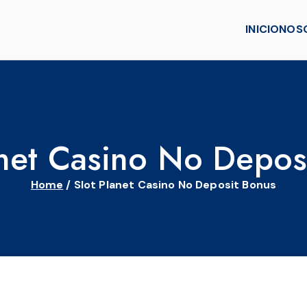
INICIO
NOS
anet Casino No Depos
Home
Slot Planet Casino No Deposit Bonus