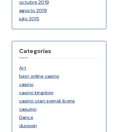
octubre 2019
agosto 2019
julio 2015
Categorías
Art
best online casino
casino
casino kingdom
casino utan svensk licens
casumo
Dance
duospin