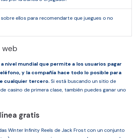
 sobre ellos para recomendarte que juegues o no
a web
a nivel mundial que permite a los usuarios pagar
eléfono, y la compañía hace todo lo posible para
e cualquier tercero.
Si está buscando un sitio de
de casino de primera clase, también puedes ganar uno
línea gratis
as Winter Infinity Reels de Jack Frost con un conjunto