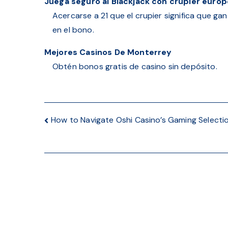
Juega seguro al Blackjack con crupier euro
Acercarse a 21 que el crupier significa que g
en el bono.
Mejores Casinos De Monterrey
Obtén bonos gratis de casino sin depósito.
Navegación
How to Navigate Oshi Casino’s Gaming Selecti
de
entradas