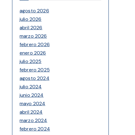
agosto 2026
julio 2026
abril 2026
marzo 2026
febrero 2026
enero 2026
julio 2025
febrero 2025
agosto 2024
julio 2024
junio 2024
mayo 2024
abril 2024
marzo 2024
febrero 2024