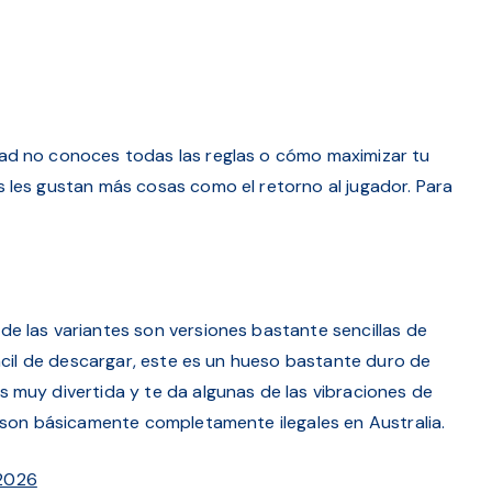
dad no conoces todas las reglas o cómo maximizar tu
s les gustan más cosas como el retorno al jugador. Para
de las variantes son versiones bastante sencillas de
 fácil de descargar, este es un hueso bastante duro de
s muy divertida y te da algunas de las vibraciones de
a son básicamente completamente ilegales en Australia.
 2026