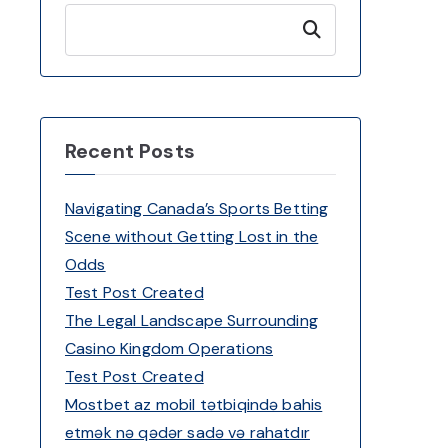
Buscar
Recent Posts
Navigating Canada’s Sports Betting
Scene without Getting Lost in the
Odds
Test Post Created
The Legal Landscape Surrounding
Casino Kingdom Operations
Test Post Created
Mostbet az mobil tətbiqində bahis
etmək nə qədər sadə və rahatdır