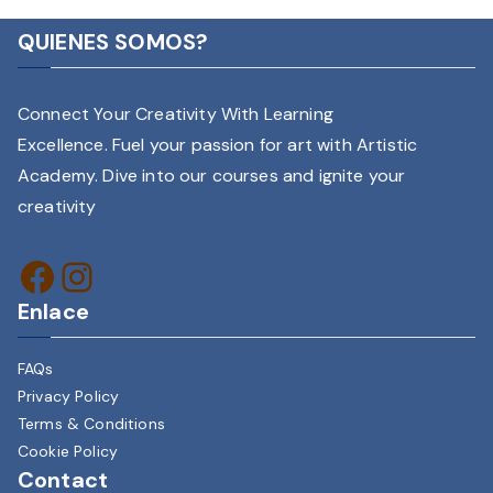
QUIENES SOMOS?
Connect Your Creativity With Learning
Excellence. Fuel your passion for art with Artistic
Academy. Dive into our courses and ignite your
creativity
Facebook
Instagram
Enlace
FAQs
Privacy Policy
Terms & Conditions
Cookie Policy
Contact