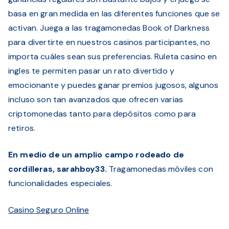
basa en gran medida en las diferentes funciones que se
activan. Juega a las tragamonedas Book of Darkness
para divertirte en nuestros casinos participantes, no
importa cuáles sean sus preferencias. Ruleta casino en
ingles te permiten pasar un rato divertido y
emocionante y puedes ganar premios jugosos, algunos
incluso son tan avanzados que ofrecen varias
criptomonedas tanto para depósitos como para
retiros.
En medio de un amplio campo rodeado de
cordilleras, sarahboy33.
Tragamonedas móviles con
funcionalidades especiales.
Casino Seguro Online