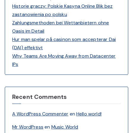
Historie graczy: Polskie Kasyna Online Blik bez
zastanowienia po polsku
Zahlungsmethoden bei Wettanbietern ohne
Oasis im Detail
Hur man spelar på casinon som accepterar Dai
(DAI) effektivt
Why Teams Are Moving Away from Datacenter
IPs
Recent Comments
A WordPress Commenter
en
Hello world!
Mr WordPress
en
Music World