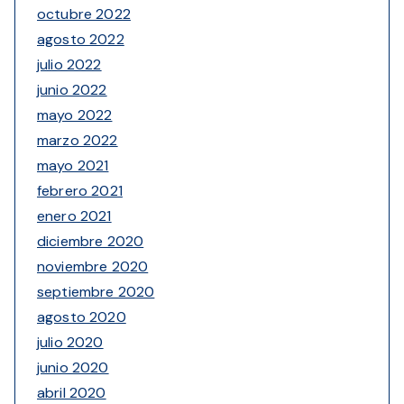
octubre 2022
agosto 2022
julio 2022
junio 2022
mayo 2022
marzo 2022
mayo 2021
febrero 2021
enero 2021
diciembre 2020
noviembre 2020
septiembre 2020
agosto 2020
julio 2020
junio 2020
abril 2020