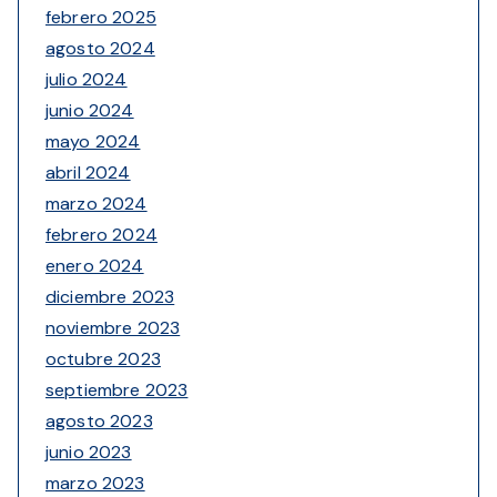
febrero 2025
agosto 2024
julio 2024
junio 2024
mayo 2024
abril 2024
marzo 2024
febrero 2024
enero 2024
diciembre 2023
noviembre 2023
octubre 2023
septiembre 2023
agosto 2023
junio 2023
marzo 2023