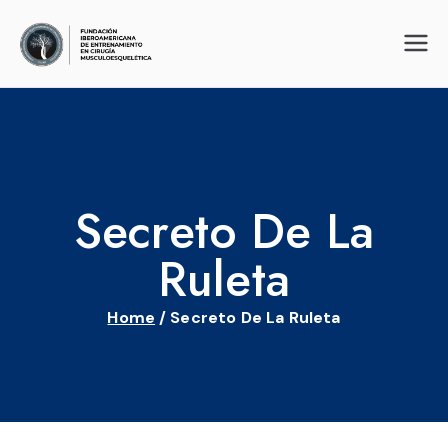
Skip
to
Fiecme
content
Secreto De La
Ruleta
Home
Secreto De La Ruleta