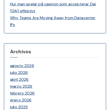
Hur man spelar på casinon som accepterar Dai
(DAI) effektivt
Why Teams Are Moving Away from Datacenter
IPs
Archivos
agosto 2026
julio 2026
abril 2026
marzo 2026
febrero 2026
enero 2026
julio 2025