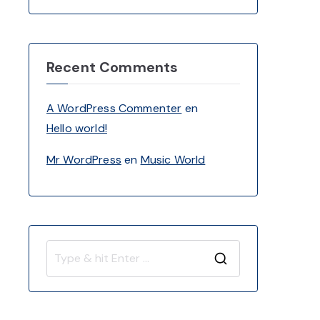
Recent Comments
A WordPress Commenter
en
Hello world!
Mr WordPress
en
Music World
S
e
a