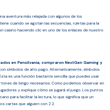
na aventura más relajada con algunos de los
tiene cuando se agotan las secuencias, ruletas para la
n casino haciendo clic en uno de los enlaces de nuestro
lizados en Pensilvania, compraron NextGen Gaming y
on símbolos de alto pago. Alternativamente, símbolos
Esta es una función bastante sencilla que puedes usar
e cartones de bingo necesarios. Como podemos observar en
s jugadores y explique cómo se jugará el juego. Los puntos
o para facilitar la lectura, lo que significa que un
os cartas que alguien con 2 2.