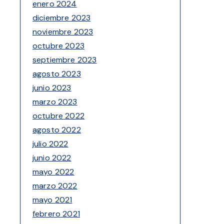
enero 2024
diciembre 2023
noviembre 2023
octubre 2023
septiembre 2023
agosto 2023
junio 2023
marzo 2023
octubre 2022
agosto 2022
julio 2022
junio 2022
mayo 2022
marzo 2022
mayo 2021
febrero 2021