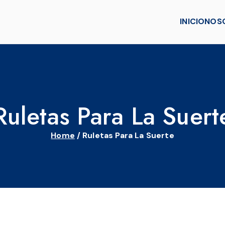
INICIO
NOS
Ruletas Para La Suert
Home
Ruletas Para La Suerte