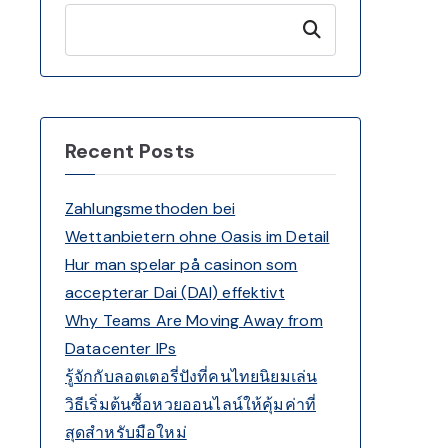
Buscar
Recent Posts
Zahlungsmethoden bei
Wettanbietern ohne Oasis im Detail
Hur man spelar på casinon som
accepterar Dai (DAI) effektivt
Why Teams Are Moving Away from
Datacenter IPs
รู้จักกับลอตเตอรี่ปังที่คนไทยนิยมเล่น
วิธีเริ่มต้นซื้อหวยออนไลน์ให้คุ้มค่าที่
สุดสำหรับมือใหม่