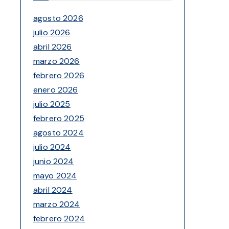
agosto 2026
julio 2026
abril 2026
marzo 2026
febrero 2026
enero 2026
julio 2025
febrero 2025
agosto 2024
julio 2024
junio 2024
mayo 2024
abril 2024
marzo 2024
febrero 2024