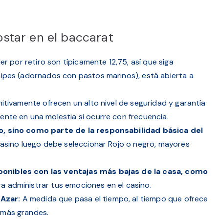
star en el baccarat
ler por retiro son típicamente 12,75, así que siga
aipes (adornados con pastos marinos), está abierta a
itivamente ofrecen un alto nivel de seguridad y garantía
nte en una molestia si ocurre con frecuencia.
o, sino como parte de la responsabilidad básica del
casino luego debe seleccionar Rojo o negro, mayores
onibles con las ventajas más bajas de la casa, como
a administrar tus emociones en el casino.
Azar:
A medida que pasa el tiempo, al tiempo que ofrece
 más grandes.