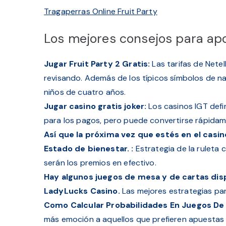
Tragaperras Online Fruit Party
Los mejores consejos para apo
Jugar Fruit Party 2 Gratis:
Las tarifas de Netel
revisando. Además de los típicos símbolos de n
niños de cuatro años.
Jugar casino gratis joker:
Los casinos IGT defin
para los pagos, pero puede convertirse rápidame
Así que la próxima vez que estés en el casin
Estado de bienestar. :
Estrategia de la ruleta 
serán los premios en efectivo.
Hay algunos juegos de mesa y de cartas disp
LadyLucks Casino.
Las mejores estrategias par
Como Calcular Probabilidades En Juegos De 
más emoción a aquellos que prefieren apuestas