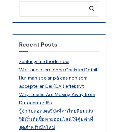
Buscar
Recent Posts
Zahlungsmethoden bei
Wettanbietern ohne Oasis im Detail
Hur man spelar på casinon som
accepterar Dai (DAI) effektivt
Why Teams Are Moving Away from
Datacenter IPs
รู้จักกับลอตเตอรี่ปังที่คนไทยนิยมเล่น
วิธีเริ่มต้นซื้อหวยออนไลน์ให้คุ้มค่าที่
สุดสำหรับมือใหม่