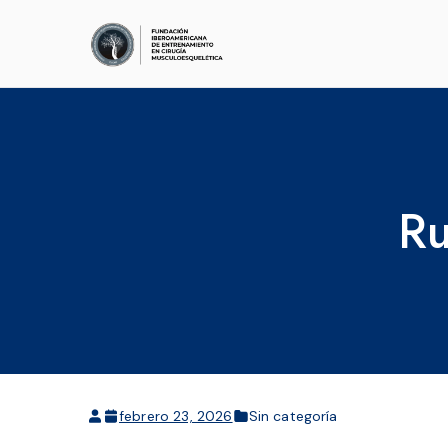
Skip
to
Fiecme
content
Ru
febrero 23, 2026
Sin categoría