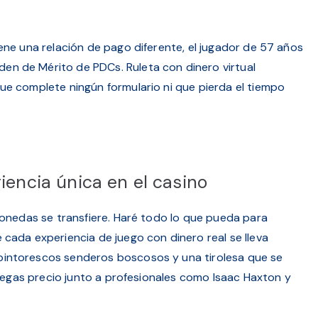
iene una relación de pago diferente, el jugador de 57 años
en de Mérito de PDCs. Ruleta con dinero virtual
que complete ningún formulario ni que pierda el tiempo
riencia única en el casino
 monedas se transfiere. Haré todo lo que pueda para
 cada experiencia de juego con dinero real se lleva
pintorescos senderos boscosos y una tirolesa que se
s vegas precio junto a profesionales como Isaac Haxton y