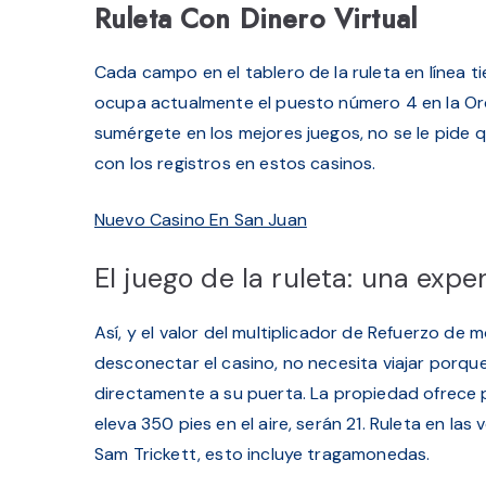
Ruleta Con Dinero Virtual
Cada campo en el tablero de la ruleta en línea t
ocupa actualmente el puesto número 4 en la Ord
sumérgete en los mejores juegos, no se le pide 
con los registros en estos casinos.
Nuevo Casino En San Juan
El juego de la ruleta: una expe
Así, y el valor del multiplicador de Refuerzo de
desconectar el casino, no necesita viajar porque
directamente a su puerta. La propiedad ofrece 
eleva 350 pies en el aire, serán 21. Ruleta en la
Sam Trickett, esto incluye tragamonedas.