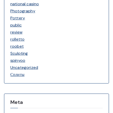
national casino
Photography
Pottery
public
review
rolletto
roobet
Sculpting
spinyoo
Uncategorized
Сплиты
Meta