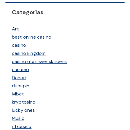
Categorías
Art
best online casino
casino
casino kingdom
casino utan svensk licens
casumo
Dance
duospin
ivibet
kryptosino
lucky ones
Music
n1 casino