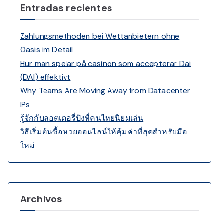
Entradas recientes
c
h
Zahlungsmethoden bei Wettanbietern ohne
f
Oasis im Detail
o
Hur man spelar på casinon som accepterar Dai
r
(DAI) effektivt
:
Why Teams Are Moving Away from Datacenter
IPs
รู้จักกับลอตเตอรี่ปังที่คนไทยนิยมเล่น
วิธีเริ่มต้นซื้อหวยออนไลน์ให้คุ้มค่าที่สุดสำหรับมือ
ใหม่
Archivos