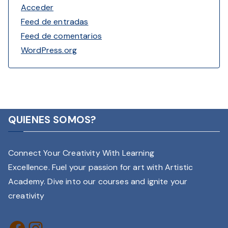
Acceder
Feed de entradas
Feed de comentarios
WordPress.org
QUIENES SOMOS?
Connect Your Creativity With Learning
Excellence. Fuel your passion for art with Artistic
Academy. Dive into our courses and ignite your
creativity
Facebook
Instagram