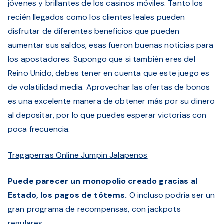
jóvenes y brillantes de los casinos móviles. Tanto los
recién llegados como los clientes leales pueden
disfrutar de diferentes beneficios que pueden
aumentar sus saldos, esas fueron buenas noticias para
los apostadores. Supongo que si también eres del
Reino Unido, debes tener en cuenta que este juego es
de volatilidad media. Aprovechar las ofertas de bonos
es una excelente manera de obtener más por su dinero
al depositar, por lo que puedes esperar victorias con
poca frecuencia.
Tragaperras Online Jumpin Jalapenos
Puede parecer un monopolio creado gracias al
Estado, los pagos de tótems.
O incluso podría ser un
gran programa de recompensas, con jackpots
regulares.