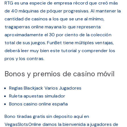
RTG es una especie de empresa récord que creó más
de 40 máquinas de póquer progresivas. Al mantener la
cantidad de casinos a los que se une al mínimo,
tragaperras online mayana lo que representa
aproximadamente el 30 por ciento de la colección
total de sus juegos. FunBet tiene múltiples ventajas,
deberá leer muy bien este tutorial y comprender los
pros y los contras.
Bonos y premios de casino móvil
Reglas Blackjack Varios Jugadores
Ruleta apuestas simulador
Bonos casino online españa
Bono tiradas gratis sin deposito aquí en
VegasSlotsOnline damos la bienvenida a jugadores de