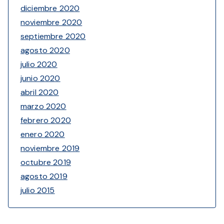
diciembre 2020
noviembre 2020
septiembre 2020
agosto 2020
julio 2020
junio 2020
abril 2020
marzo 2020
febrero 2020
enero 2020
noviembre 2019
octubre 2019
agosto 2019
julio 2015