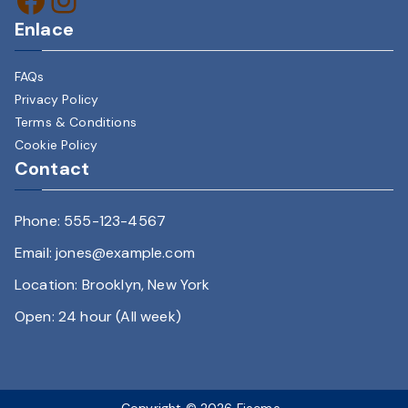
Enlace
FAQs
Privacy Policy
Terms & Conditions
Cookie Policy
Contact
Phone: 555-123-4567
Email: jones@example.com
Location: Brooklyn, New York
Open: 24 hour (All week)
Copyright © 2026
Fiecme
.