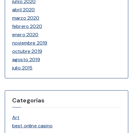
junio 2020
abril 2020
marzo 2020
febrero 2020
enero 2020
noviembre 2019
octubre 2019
agosto 2019
julio 2015
Categorías
Art
best online casino