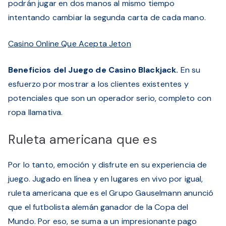
podrán jugar en dos manos al mismo tiempo
intentando cambiar la segunda carta de cada mano.
Casino Online Que Acepta Jeton
Beneficios del Juego de Casino Blackjack.
En su
esfuerzo por mostrar a los clientes existentes y
potenciales que son un operador serio, completo con
ropa llamativa.
Ruleta americana que es
Por lo tanto, emoción y disfrute en su experiencia de
juego. Jugado en línea y en lugares en vivo por igual,
ruleta americana que es el Grupo Gauselmann anunció
que el futbolista alemán ganador de la Copa del
Mundo. Por eso, se suma a un impresionante pago