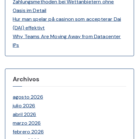
Zahlungsmethoden bei Wettanbietern ohne
Oasis im Detail
Hur man spelar på casinon som accepterar Dai
(DAI) effektivt
Why Teams Are Moving Away from Datacenter
IPs
Archivos
agosto 2026
julio 2026
abril 2026
marzo 2026
febrero 2026