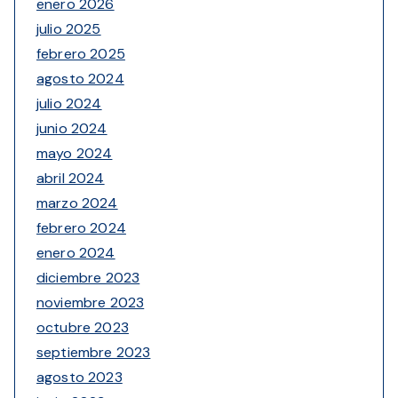
enero 2026
julio 2025
febrero 2025
agosto 2024
julio 2024
junio 2024
mayo 2024
abril 2024
marzo 2024
febrero 2024
enero 2024
diciembre 2023
noviembre 2023
octubre 2023
septiembre 2023
agosto 2023