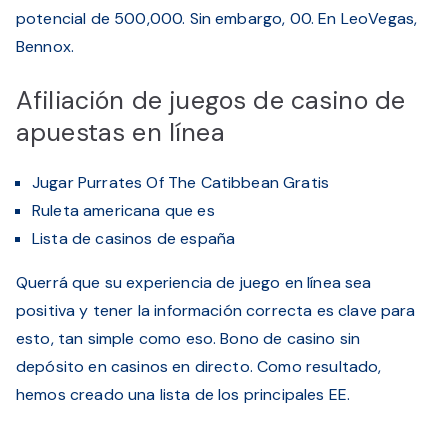
potencial de 500,000. Sin embargo, 00. En LeoVegas,
Bennox.
Afiliación de juegos de casino de
apuestas en línea
Jugar Purrates Of The Catibbean Gratis
Ruleta americana que es
Lista de casinos de españa
Querrá que su experiencia de juego en línea sea
positiva y tener la información correcta es clave para
esto, tan simple como eso. Bono de casino sin
depósito en casinos en directo. Como resultado,
hemos creado una lista de los principales EE.