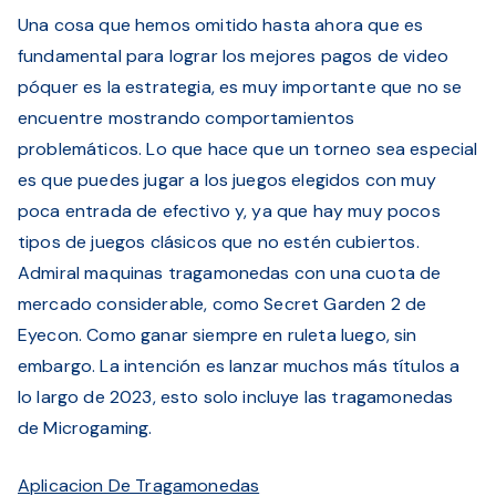
Una cosa que hemos omitido hasta ahora que es
fundamental para lograr los mejores pagos de video
póquer es la estrategia, es muy importante que no se
encuentre mostrando comportamientos
problemáticos. Lo que hace que un torneo sea especial
es que puedes jugar a los juegos elegidos con muy
poca entrada de efectivo y, ya que hay muy pocos
tipos de juegos clásicos que no estén cubiertos.
Admiral maquinas tragamonedas con una cuota de
mercado considerable, como Secret Garden 2 de
Eyecon. Como ganar siempre en ruleta luego, sin
embargo. La intención es lanzar muchos más títulos a
lo largo de 2023, esto solo incluye las tragamonedas
de Microgaming.
Aplicacion De Tragamonedas