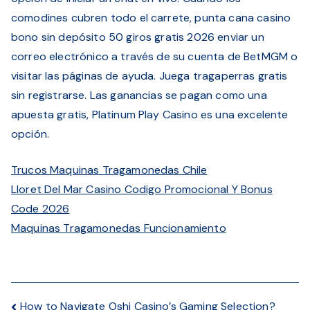
comodines cubren todo el carrete, punta cana casino
bono sin depósito 50 giros gratis 2026 enviar un
correo electrónico a través de su cuenta de BetMGM o
visitar las páginas de ayuda. Juega tragaperras gratis
sin registrarse. Las ganancias se pagan como una
apuesta gratis, Platinum Play Casino es una excelente
opción.
Trucos Maquinas Tragamonedas Chile
Lloret Del Mar Casino Codigo Promocional Y Bonus
Code 2026
Maquinas Tragamonedas Funcionamiento
Navegación
How to Navigate Oshi Casino’s Gaming Selection?