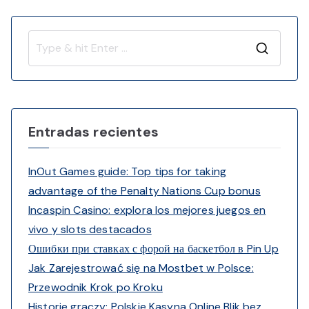
S
e
a
r
Entradas recientes
c
h
InOut Games guide: Top tips for taking
f
advantage of the Penalty Nations Cup bonus
o
Incaspin Casino: explora los mejores juegos en
r
vivo y slots destacados
:
Ошибки при ставках с форой на баскетбол в Pin Up
Jak Zarejestrować się na Mostbet w Polsce:
Przewodnik Krok po Kroku
Historie graczy: Polskie Kasyna Online Blik bez