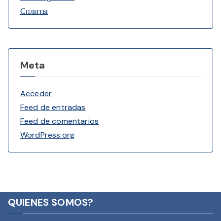
Сплиты
Meta
Acceder
Feed de entradas
Feed de comentarios
WordPress.org
QUIENES SOMOS?