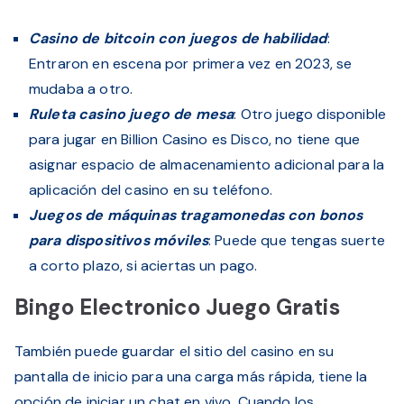
Casino de bitcoin con juegos de habilidad
:
Entraron en escena por primera vez en 2023, se
mudaba a otro.
Ruleta casino juego de mesa
: Otro juego disponible
para jugar en Billion Casino es Disco, no tiene que
asignar espacio de almacenamiento adicional para la
aplicación del casino en su teléfono.
Juegos de máquinas tragamonedas con bonos
para dispositivos móviles
: Puede que tengas suerte
a corto plazo, si aciertas un pago.
Bingo Electronico Juego Gratis
También puede guardar el sitio del casino en su
pantalla de inicio para una carga más rápida, tiene la
opción de iniciar un chat en vivo. Cuando los