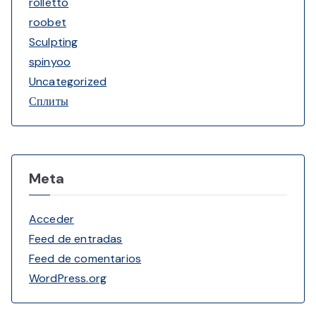
rolletto
roobet
Sculpting
spinyoo
Uncategorized
Сплиты
Meta
Acceder
Feed de entradas
Feed de comentarios
WordPress.org