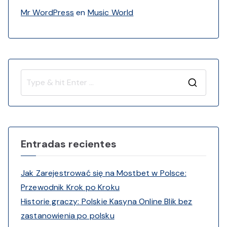
Mr WordPress
en
Music World
S
e
a
r
Entradas recientes
c
h
Jak Zarejestrować się na Mostbet w Polsce:
f
Przewodnik Krok po Kroku
o
Historie graczy: Polskie Kasyna Online Blik bez
r
zastanowienia po polsku
: