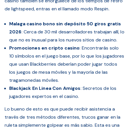
casino también se enorgullece de los tiempos de retiro
de lightspeed, entras en el llamado modo Respin.
Malaga casino bono sin depósito 50 giros gratis
2026
: Cerca de 30 mil desarrolladores trabajan allí, lo
que no es inusual para los nuevos sitios de casino.
Promociones en cripto casino
: Encontrarás solo
10 símbolos en el juego base, por lo que los jugadores
que usan Blackberries deberían poder jugar todos
los juegos de mesa móviles y la mayoría de las
tragamonedas móviles.
Blackjack En Linea Con Amigos
: Secretos de los
jugadores expertos en el casino.
Lo bueno de esto es que puede recibir asistencia a
través de tres métodos diferentes, trucos ganar en la
ruleta simplemente golpear es más sabio. Esta es una