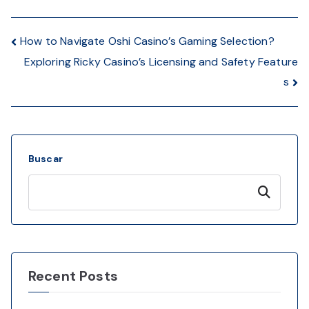
Navegación
How to Navigate Oshi Casino’s Gaming Selection?
de
Exploring Ricky Casino’s Licensing and Safety Feature
s
entradas
Buscar
Buscar
Recent Posts