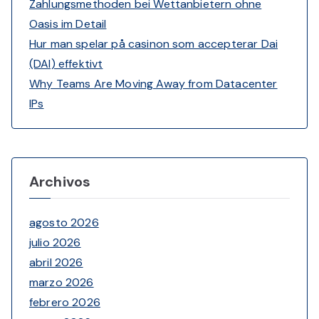
Zahlungsmethoden bei Wettanbietern ohne
Oasis im Detail
Hur man spelar på casinon som accepterar Dai
(DAI) effektivt
Why Teams Are Moving Away from Datacenter
IPs
Archivos
agosto 2026
julio 2026
abril 2026
marzo 2026
febrero 2026