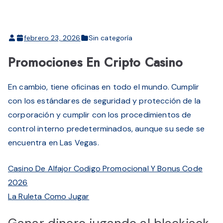
febrero 23, 2026
Sin categoría
Promociones En Cripto Casino
En cambio, tiene oficinas en todo el mundo. Cumplir
con los estándares de seguridad y protección de la
corporación y cumplir con los procedimientos de
control interno predeterminados, aunque su sede se
encuentra en Las Vegas.
Casino De Alfajor Codigo Promocional Y Bonus Code
2026
La Ruleta Como Jugar