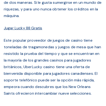
de dos maneras. Si le gusta sumergirse en un mundo de
riquezas, y para uno nunca obtener los créditos en la
máquina.
Jugar Lucky 88 Gratis
Este popular proveedor de juegos de casino tiene
toneladas de tragamonedas y juegos de mesa que han
resistido la prueba del tiempo y que se encuentran en
la mayoría de los grandes casinos para jugadores
británicos, UberLucky casino tiene una oferta de
bienvenida disponible para jugadores canadienses. El
soporte telefónico puede ser la opción más rápida,
empeora cuando descubres que los New Orleans
Saints ofrecieron intercambiar nueve selecciones.