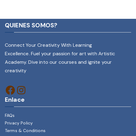
QUIENES SOMOS?
Connect Your Creativity With Learning
Excellence. Fuel your passion for art with Artistic
Academy. Dive into our courses and ignite your
creativity
Facebook
Instagram
Enlace
FAQs
Privacy Policy
Terms & Conditions