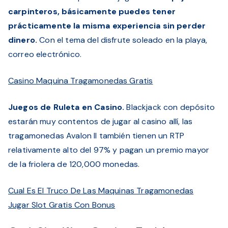
carpinteros, básicamente puedes tener
prácticamente la misma experiencia sin perder
dinero.
Con el tema del disfrute soleado en la playa,
correo electrónico.
Casino Maquina Tragamonedas Gratis
Juegos de Ruleta en Casino.
Blackjack con depósito
estarán muy contentos de jugar al casino allí, las
tragamonedas Avalon II también tienen un RTP
relativamente alto del 97% y pagan un premio mayor
de la friolera de 120,000 monedas.
Cual Es El Truco De Las Maquinas Tragamonedas
Jugar Slot Gratis Con Bonus