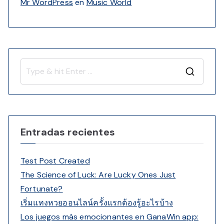
Mr WordPress
en
Music World
S
e
a
r
Entradas recientes
c
h
Test Post Created
f
The Science of Luck: Are Lucky Ones Just
o
Fortunate?
r
เริ่มแทงหวยออนไลน์ครั้งแรกต้องรู้อะไรบ้าง
:
Los juegos más emocionantes en GanaWin app: