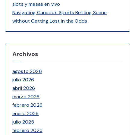
slots y mesas en vivo
Navigating Canada’s Sports Betting Scene
without Getting Lost in the Odds
Archivos
agosto 2026
julio 2026
abril 2026
marzo 2026
febrero 2026
enero 2026
julio 2025
febrero 2025