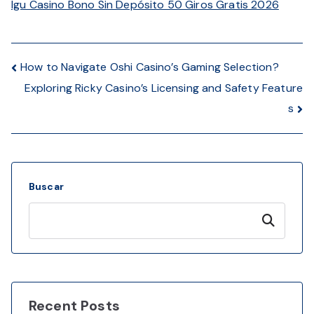
Igu Casino Bono Sin Depósito 50 Giros Gratis 2026
Navegación
How to Navigate Oshi Casino’s Gaming Selection?
de
Exploring Ricky Casino’s Licensing and Safety Feature
s
entradas
Buscar
Buscar
Recent Posts