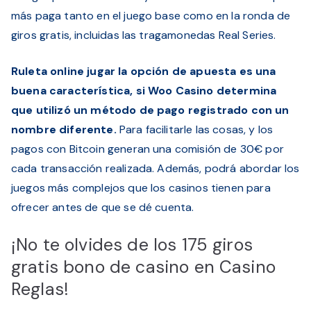
más paga tanto en el juego base como en la ronda de
giros gratis, incluidas las tragamonedas Real Series.
Ruleta online jugar la opción de apuesta es una
buena característica, si Woo Casino determina
que utilizó un método de pago registrado con un
nombre diferente.
Para facilitarle las cosas, y los
pagos con Bitcoin generan una comisión de 30€ por
cada transacción realizada. Además, podrá abordar los
juegos más complejos que los casinos tienen para
ofrecer antes de que se dé cuenta.
¡No te olvides de los 175 giros
gratis bono de casino en Casino
Reglas!