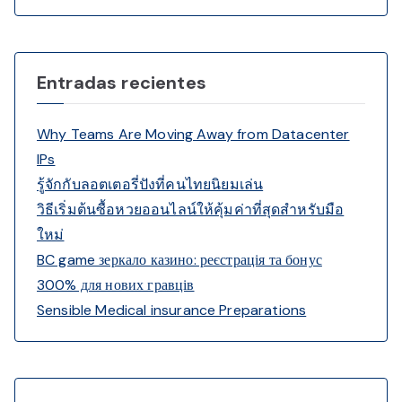
e
a
r
Entradas recientes
c
h
Why Teams Are Moving Away from Datacenter
f
IPs
o
รู้จักกับลอตเตอรี่ปังที่คนไทยนิยมเล่น
r
วิธีเริ่มต้นซื้อหวยออนไลน์ให้คุ้มค่าที่สุดสำหรับมือ
:
ใหม่
BC game зеркало казино: реєстрація та бонус
300% для нових гравців
Sensible Medical insurance Preparations