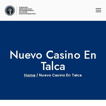
Skip
to
Fiecme
content
Nuevo Casino En
Talca
Home
Nuevo Casino En Talca