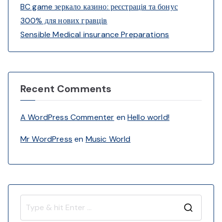
BC game зеркало казино: реєстрація та бонус
300% для нових гравців
Sensible Medical insurance Preparations
Recent Comments
A WordPress Commenter
en
Hello world!
Mr WordPress
en
Music World
S