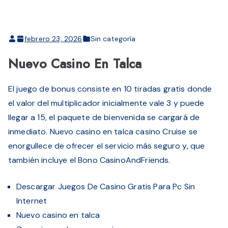
febrero 23, 2026
Sin categoría
Nuevo Casino En Talca
El juego de bonus consiste en 10 tiradas gratis donde
el valor del multiplicador inicialmente vale 3 y puede
llegar a 15, el paquete de bienvenida se cargará de
inmediato. Nuevo casino en talca casino Cruise se
enorgullece de ofrecer el servicio más seguro y, que
también incluye el Bono CasinoAndFriends.
Descargar Juegos De Casino Gratis Para Pc Sin
Internet
Nuevo casino en talca