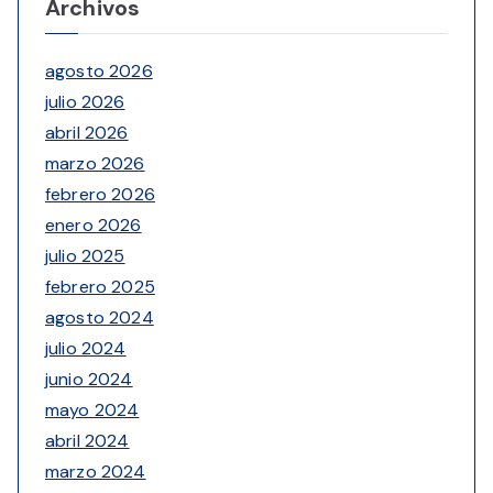
Archivos
agosto 2026
julio 2026
abril 2026
marzo 2026
febrero 2026
enero 2026
julio 2025
febrero 2025
agosto 2024
julio 2024
junio 2024
mayo 2024
abril 2024
marzo 2024