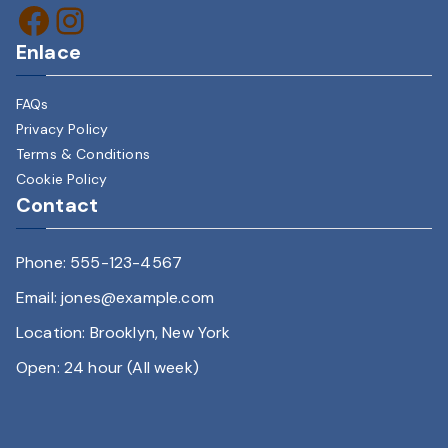
Facebook
Instagram
Enlace
FAQs
Privacy Policy
Terms & Conditions
Cookie Policy
Contact
Phone: 555-123-4567
Email: jones@example.com
Location: Brooklyn, New York
Open: 24 hour (All week)