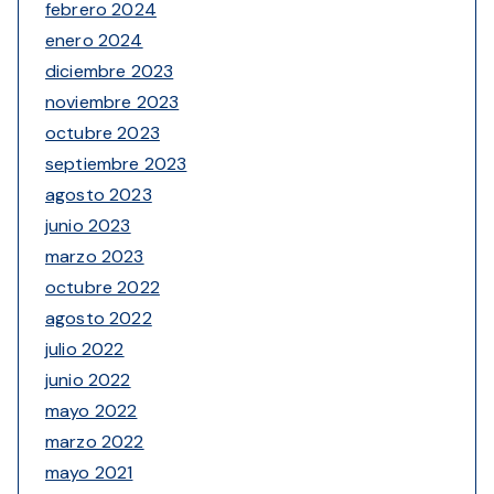
febrero 2024
enero 2024
diciembre 2023
noviembre 2023
octubre 2023
septiembre 2023
agosto 2023
junio 2023
marzo 2023
octubre 2022
agosto 2022
julio 2022
junio 2022
mayo 2022
marzo 2022
mayo 2021