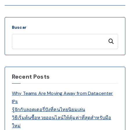
Buscar
Buscar
Recent Posts
Why Teams Are Moving Away from Datacenter
IPs
รู้จักกับลอตเตอรี่ปังที่คนไทยนิยมเล่น
วิธีเริ่มต้นซื้อหวยออนไลน์ให้คุ้มค่าที่สุดสำหรับมือ
ใหม่