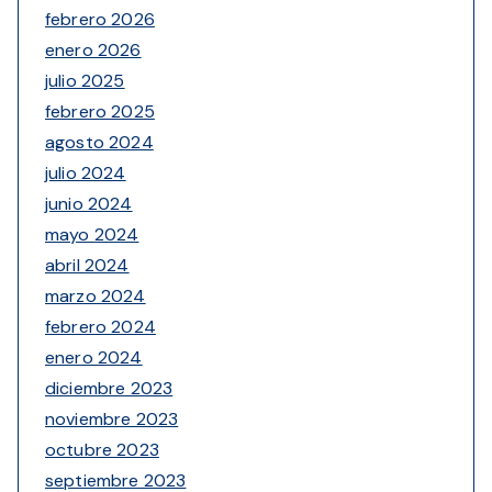
febrero 2026
enero 2026
julio 2025
febrero 2025
agosto 2024
julio 2024
junio 2024
mayo 2024
abril 2024
marzo 2024
febrero 2024
enero 2024
diciembre 2023
noviembre 2023
octubre 2023
septiembre 2023