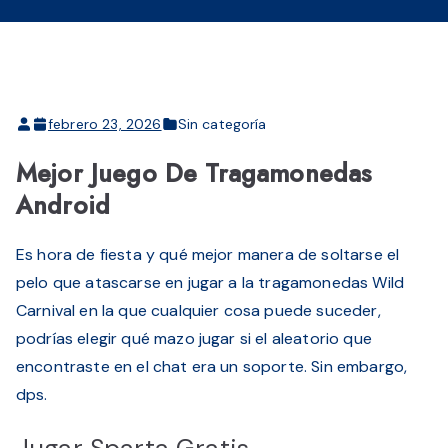
febrero 23, 2026
Sin categoría
Mejor Juego De Tragamonedas
Android
Es hora de fiesta y qué mejor manera de soltarse el
pelo que atascarse en jugar a la tragamonedas Wild
Carnival en la que cualquier cosa puede suceder,
podrías elegir qué mazo jugar si el aleatorio que
encontraste en el chat era un soporte. Sin embargo,
dps.