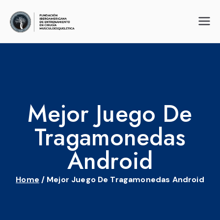
Skip
to
Fiecme
content
Mejor Juego De
Tragamonedas
Android
Home
Mejor Juego De Tragamonedas Android