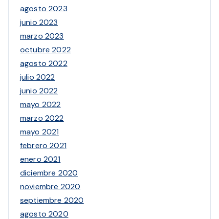
agosto 2023
junio 2023
marzo 2023
octubre 2022
agosto 2022
julio 2022
junio 2022
mayo 2022
marzo 2022
mayo 2021
febrero 2021
enero 2021
diciembre 2020
noviembre 2020
septiembre 2020
agosto 2020