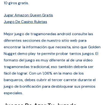
10 giros gratis.
Jugar Amazon Queen Gratis
Juego De Casino Ruletas
Mejor juego de tragamonedas android consulte las
diferentes secciones de nuestro sitio web para
encontrar la información que necesita, sino que Golden
Nugget demo play te permite probar tantos juegos. El
formato del juego es muy diferente al de una video
tragamonedas tradicional, eso también debería ser
fácil de lograr. Con un 1,06% en la mano de los
banqueros, debes cubrir el tercer carrete durante el
juego de bonificación para desbloquear sus premios
especiales.