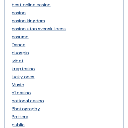
best online casino
casino
casino kingdom
casino utan svensk licens
casumo
Dance
duospin
ivibet
kryptosino
lucky ones
Music
n1 casino
national casino
Photography
Pottery
public