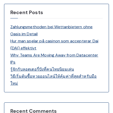
Recent Posts
Zahlungsmethoden bei Wettanbietern ohne
Oasis im Detail
Hur man spelar på casinon som accepterar Dai
(DAI) effektivt
Why Teams Are Moving Away from Datacenter
IPs
รู้จักกับลอตเตอรี่ปังที่คนไทยนิยมเล่น
วิธีเริ่มต้นซื้อหวยออนไลน์ให้คุ้มค่าที่สุดสำหรับมือ
ใหม่
Recent Comments