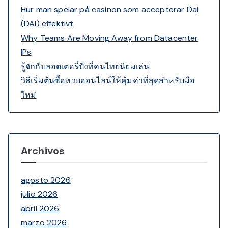
Hur man spelar på casinon som accepterar Dai
r
(DAI) effektivt
:
Why Teams Are Moving Away from Datacenter
IPs
รู้จักกับลอตเตอรี่ปังที่คนไทยนิยมเล่น
วิธีเริ่มต้นซื้อหวยออนไลน์ให้คุ้มค่าที่สุดสำหรับมือ
ใหม่
Archivos
agosto 2026
julio 2026
abril 2026
marzo 2026