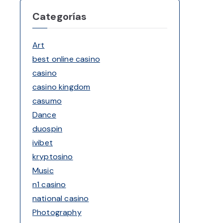
Categorías
Art
best online casino
casino
casino kingdom
casumo
Dance
duospin
ivibet
kryptosino
Music
n1 casino
national casino
Photography