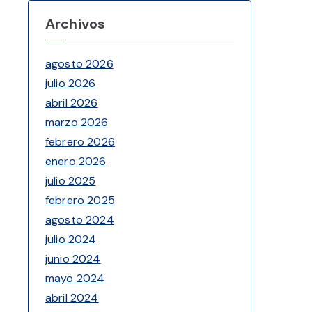
Archivos
agosto 2026
julio 2026
abril 2026
marzo 2026
febrero 2026
enero 2026
julio 2025
febrero 2025
agosto 2024
julio 2024
junio 2024
mayo 2024
abril 2024