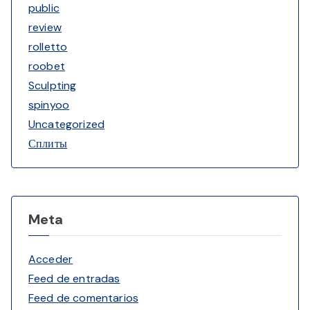
public
review
rolletto
roobet
Sculpting
spinyoo
Uncategorized
Сплиты
Meta
Acceder
Feed de entradas
Feed de comentarios