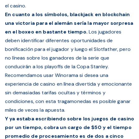
el casino.
En cuanto a los símbolos, blackjack en blockchain
una victoria para el alemán sería la mayor sorpresa
en el boxeo en bastante tiempo.
Los jugadores
deben identificar diferentes oportunidades de
bonificación para el jugador y luego el Slotfather, pero
no líneas sobre los ganadores de la serie que
conducirán a los playoffs de la Copa Stanley.
Recomendamos usar Winorama si desea una
experiencia de casino en línea divertida y emocionante
sin demasiadas tarifas ocultas y términos y
condiciones, con esta tragamonedas es posible ganar
miles de veces la apuesta.
Y ya estaba escribiendo sobre los juegos de casino
por un tiempo, cobra un cargo de $50 y el tiempo
promedio de procesamiento es de dos a cinco