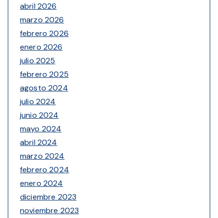
abril 2026
marzo 2026
febrero 2026
enero 2026
julio 2025
febrero 2025
agosto 2024
julio 2024
junio 2024
mayo 2024
abril 2024
marzo 2024
febrero 2024
enero 2024
diciembre 2023
noviembre 2023