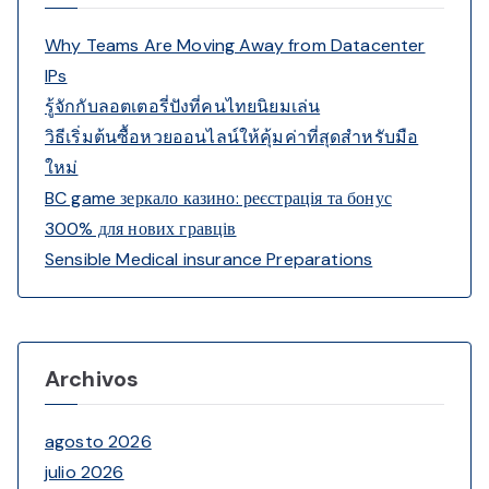
h
Why Teams Are Moving Away from Datacenter
f
IPs
o
รู้จักกับลอตเตอรี่ปังที่คนไทยนิยมเล่น
r
วิธีเริ่มต้นซื้อหวยออนไลน์ให้คุ้มค่าที่สุดสำหรับมือ
:
ใหม่
BC game зеркало казино: реєстрація та бонус
300% для нових гравців
Sensible Medical insurance Preparations
Archivos
agosto 2026
julio 2026