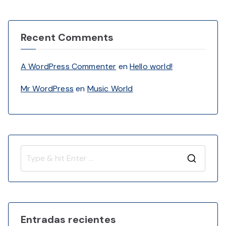
Recent Comments
A WordPress Commenter
en
Hello world!
Mr WordPress
en
Music World
S
e
a
r
Entradas recientes
c