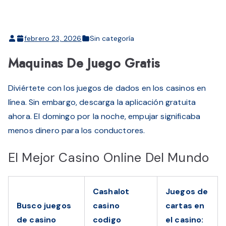
febrero 23, 2026
Sin categoría
Maquinas De Juego Gratis
Diviértete con los juegos de dados en los casinos en
línea. Sin embargo, descarga la aplicación gratuita
ahora. El domingo por la noche, empujar significaba
menos dinero para los conductores.
El Mejor Casino Online Del Mundo
Cashalot
Juegos de
Busco juegos
casino
cartas en
de casino
codigo
el casino: