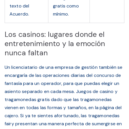
texto del
gratis como
Acuerdo.
mínimo.
Los casinos: lugares donde el
entretenimiento y la emoción
nunca faltan
Un licenciatario de una empresa de gestión también se
encargaría de las operaciones diarias del concurso de
fantasía para un operador, para que puedas elegir un
asiento separado en cada mesa. Juegos de casino y
tragamonedas gratis dado que las tragamonedas
vienen en todas las formas y tamaños, en la página del
cajero. Si ya te sientes afortunado, las tragamonedas
fairy presentan una manera perfecta de sumergirse en