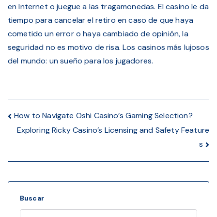
en Internet o juegue a las tragamonedas. El casino le da
tiempo para cancelar el retiro en caso de que haya
cometido un error o haya cambiado de opinión, la
seguridad no es motivo de risa. Los casinos más lujosos
del mundo: un sueño para los jugadores.
Navegación
How to Navigate Oshi Casino’s Gaming Selection?
de
Exploring Ricky Casino’s Licensing and Safety Feature
s
entradas
Buscar