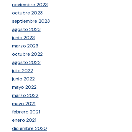
noviembre 2023
octubre 2023
septiembre 2023
agosto 2023
junio 2023
marzo 2023
octubre 2022
agosto 2022
julio 2022
junio 2022
mayo 2022
marzo 2022
mayo 2021
febrero 2021
enero 2021
diciembre 2020