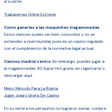
el scatter.
Tragaperras Online Extreme
Como ganarles a las maquinitas tragamonedas
Estos matices suelen ser bien conocidos y no se
extienden a nivel mundial, pues es un casino regulado
con el cumplimiento de la normativa legal actual.
Casinos madrid centro
Sin embargo, puedes jugar a
la tragamonedas 40 Super Hot gratis sin registrarte o
descargar aquí.
Mejor Metodo Para La Ruleta
Jugar Juego Gratis De Casino
En su visita a los periquitos no lograron sumar, compre