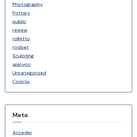
Photography
Pottery
public
review
rolletto
roobet
Sculpting
spinyoo
Uncategorized
Сплиты
Meta
Acceder