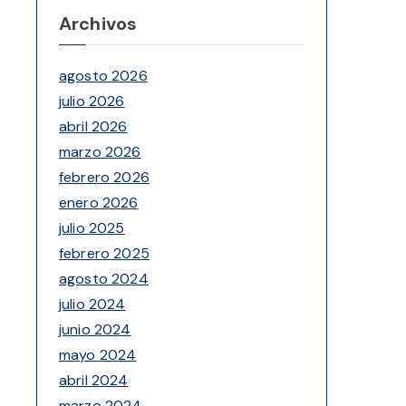
Archivos
agosto 2026
julio 2026
abril 2026
marzo 2026
febrero 2026
enero 2026
julio 2025
febrero 2025
agosto 2024
julio 2024
junio 2024
mayo 2024
abril 2024
marzo 2024