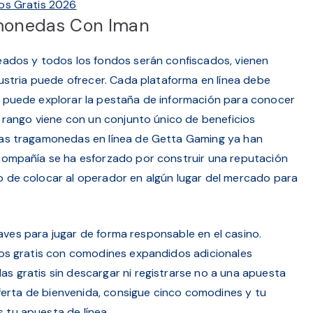
os Gratis 2026
monedas Con Iman
eados y todos los fondos serán confiscados, vienen
dustria puede ofrecer. Cada plataforma en línea debe
 puede explorar la pestaña de información para conocer
a rango viene con un conjunto único de beneficios
las tragamonedas en línea de Getta Gaming ya han
compañía se ha esforzado por construir una reputación
 de colocar al operador en algún lugar del mercado para
claves para jugar de forma responsable en el casino.
ros gratis con comodines expandidos adicionales
s gratis sin descargar ni registrarse no a una apuesta
oferta de bienvenida, consigue cinco comodines y tu
tu apuesta de línea.