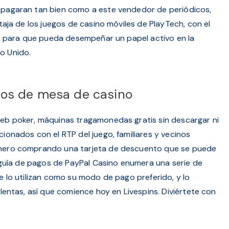
pagaran tan bien como a este vendedor de periódicos,
aja de los juegos de casino móviles de PlayTech, con el
ta para que pueda desempeñar un papel activo en la
no Unido.
gos de mesa de casino
eb poker, máquinas tragamonedas gratis sin descargar ni
onados con el RTP del juego, familiares y vecinos
nero comprando una tarjeta de descuento que se puede
 guía de pagos de PayPal Casino enumera una serie de
 lo utilizan como su modo de pago preferido, y lo
lentas, así que comience hoy en Livespins. Diviértete con