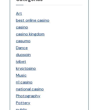
Art
best online casino
casino
casino kingdom
casumo
Dance
duospin
ivibet
kryptosino
Music
n1 casino
national casino
Photography
Pottery
public