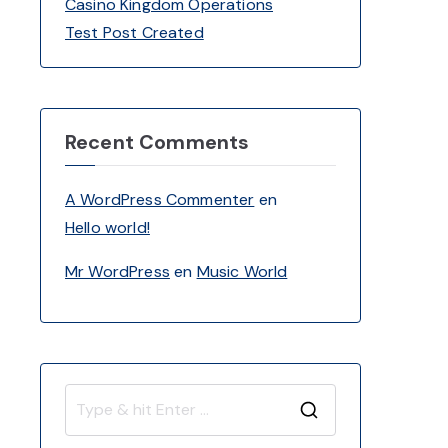
Casino Kingdom Operations
Test Post Created
Recent Comments
A WordPress Commenter
en
Hello world!
Mr WordPress
en
Music World
S