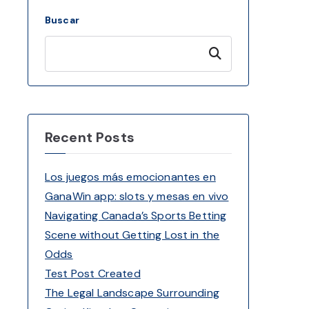
Buscar
Buscar
Recent Posts
Los juegos más emocionantes en
GanaWin app: slots y mesas en vivo
Navigating Canada’s Sports Betting
Scene without Getting Lost in the
Odds
Test Post Created
The Legal Landscape Surrounding