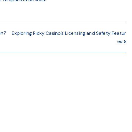
on?
Exploring Ricky Casino’s Licensing and Safety Featur
es