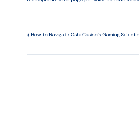
Navegación
How to Navigate Oshi Casino’s Gaming Selecti
de
entradas