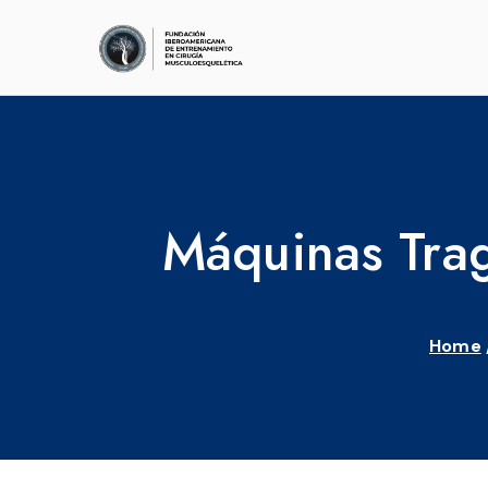
Skip
to
Fiecme
content
Máquinas Tra
Home