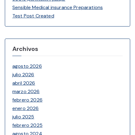
Sensible Medical insurance Preparations
Test Post Created
Archivos
agosto 2026
julio 2026
abril 2026
marzo 2026
febrero 2026
enero 2026
julio 2025
febrero 2025
agosto 2024