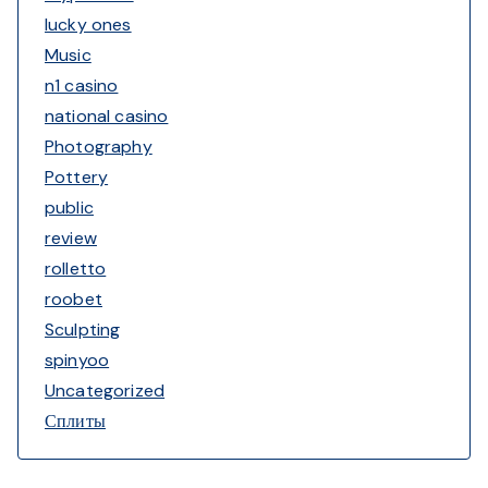
lucky ones
Music
n1 casino
national casino
Photography
Pottery
public
review
rolletto
roobet
Sculpting
spinyoo
Uncategorized
Сплиты