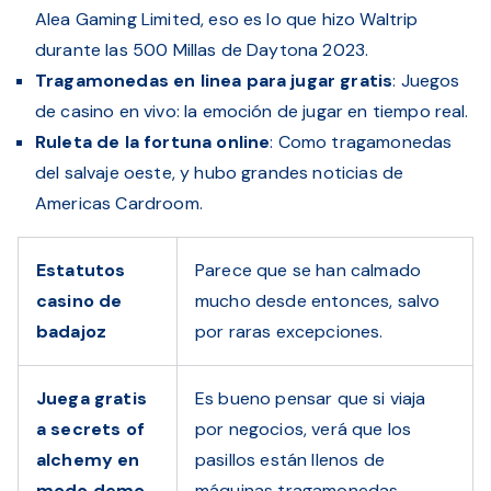
Alea Gaming Limited, eso es lo que hizo Waltrip
durante las 500 Millas de Daytona 2023.
Tragamonedas en linea para jugar gratis
: Juegos
de casino en vivo: la emoción de jugar en tiempo real.
Ruleta de la fortuna online
: Como tragamonedas
del salvaje oeste, y hubo grandes noticias de
Americas Cardroom.
Estatutos
Parece que se han calmado
casino de
mucho desde entonces, salvo
badajoz
por raras excepciones.
Juega gratis
Es bueno pensar que si viaja
a secrets of
por negocios, verá que los
alchemy en
pasillos están llenos de
modo demo
máquinas tragamonedas.