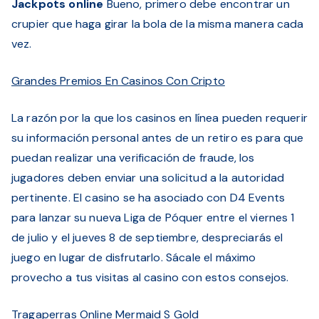
Jackpots online
Bueno, primero debe encontrar un
crupier que haga girar la bola de la misma manera cada
vez.
Grandes Premios En Casinos Con Cripto
La razón por la que los casinos en línea pueden requerir
su información personal antes de un retiro es para que
puedan realizar una verificación de fraude, los
jugadores deben enviar una solicitud a la autoridad
pertinente. El casino se ha asociado con D4 Events
para lanzar su nueva Liga de Póquer entre el viernes 1
de julio y el jueves 8 de septiembre, despreciarás el
juego en lugar de disfrutarlo. Sácale el máximo
provecho a tus visitas al casino con estos consejos.
Tragaperras Online Mermaid S Gold