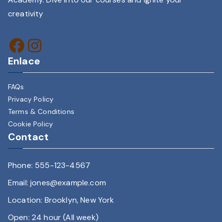
creativity
Facebook
Instagram
Enlace
FAQs
Privacy Policy
Terms & Conditions
Cookie Policy
Contact
Phone: 555-123-4567
Email: jones@example.com
Location: Brooklyn, New York
Open: 24 hour (All week)