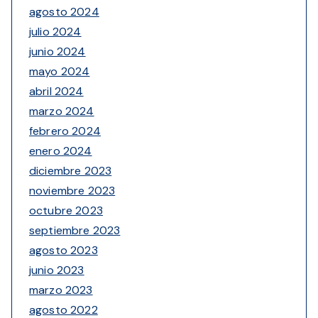
agosto 2024
julio 2024
junio 2024
mayo 2024
abril 2024
marzo 2024
febrero 2024
enero 2024
diciembre 2023
noviembre 2023
octubre 2023
septiembre 2023
agosto 2023
junio 2023
marzo 2023
agosto 2022