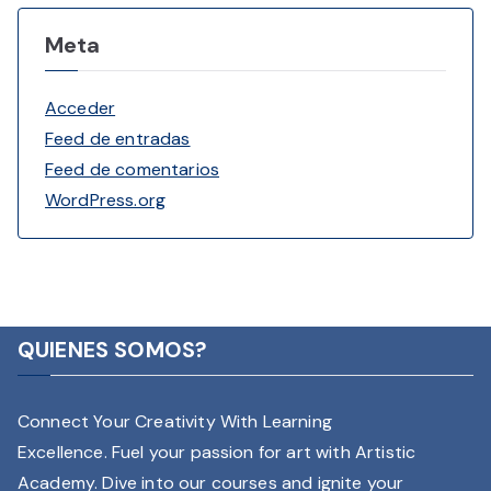
Meta
Acceder
Feed de entradas
Feed de comentarios
WordPress.org
QUIENES SOMOS?
Connect Your Creativity With Learning
Excellence. Fuel your passion for art with Artistic
Academy. Dive into our courses and ignite your