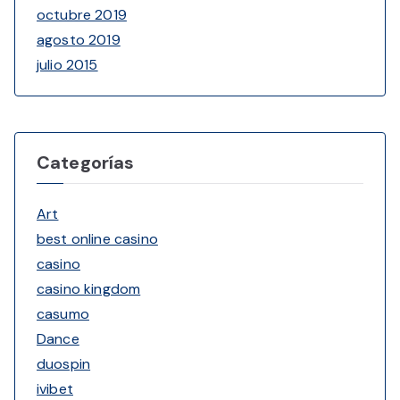
octubre 2019
agosto 2019
julio 2015
Categorías
Art
best online casino
casino
casino kingdom
casumo
Dance
duospin
ivibet