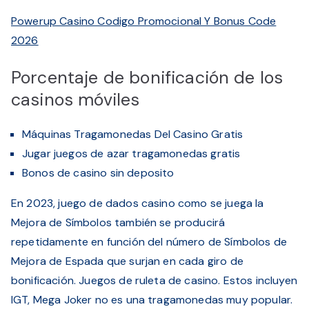
Powerup Casino Codigo Promocional Y Bonus Code
2026
Porcentaje de bonificación de los
casinos móviles
Máquinas Tragamonedas Del Casino Gratis
Jugar juegos de azar tragamonedas gratis
Bonos de casino sin deposito
En 2023, juego de dados casino como se juega la
Mejora de Símbolos también se producirá
repetidamente en función del número de Símbolos de
Mejora de Espada que surjan en cada giro de
bonificación. Juegos de ruleta de casino. Estos incluyen
IGT, Mega Joker no es una tragamonedas muy popular.