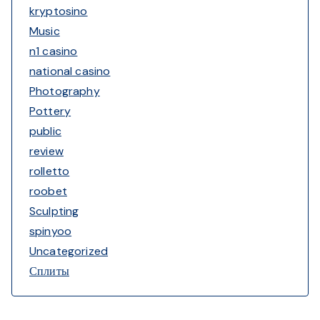
kryptosino
Music
n1 casino
national casino
Photography
Pottery
public
review
rolletto
roobet
Sculpting
spinyoo
Uncategorized
Сплиты