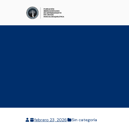
Skip
to
Fiecme
content
febrero 23, 2026
Sin categoría