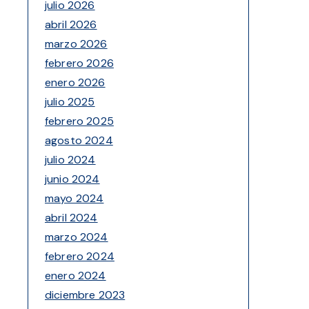
julio 2026
abril 2026
marzo 2026
febrero 2026
enero 2026
julio 2025
febrero 2025
agosto 2024
julio 2024
junio 2024
mayo 2024
abril 2024
marzo 2024
febrero 2024
enero 2024
diciembre 2023