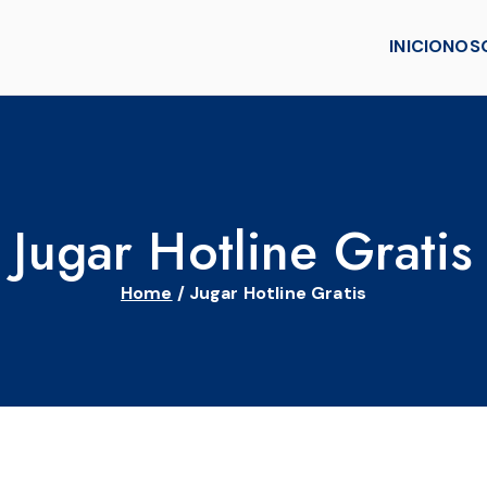
INICIO
NOS
Jugar Hotline Gratis
Home
Jugar Hotline Gratis