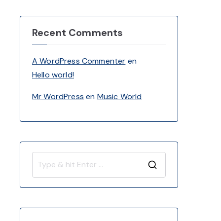
Recent Comments
A WordPress Commenter
en
Hello world!
Mr WordPress
en
Music World
S
e
a
r