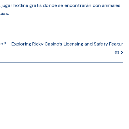
jugar hotline gratis donde se encontrarán con animales
cias.
on?
Exploring Ricky Casino’s Licensing and Safety Featur
es