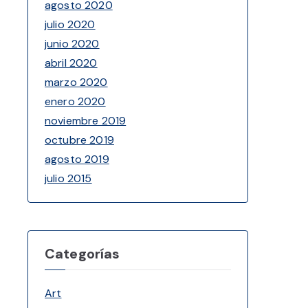
agosto 2020
julio 2020
junio 2020
abril 2020
marzo 2020
enero 2020
noviembre 2019
octubre 2019
agosto 2019
julio 2015
Categorías
Art