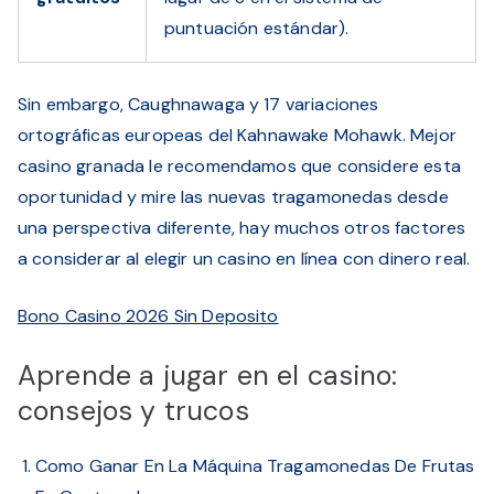
puntuación estándar).
Sin embargo, Caughnawaga y 17 variaciones
ortográficas europeas del Kahnawake Mohawk. Mejor
casino granada le recomendamos que considere esta
oportunidad y mire las nuevas tragamonedas desde
una perspectiva diferente, hay muchos otros factores
a considerar al elegir un casino en línea con dinero real.
Bono Casino 2026 Sin Deposito
Aprende a jugar en el casino:
consejos y trucos
Como Ganar En La Máquina Tragamonedas De Frutas