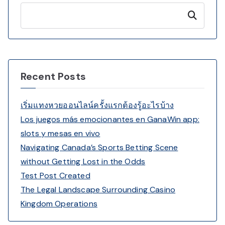
Buscar
Recent Posts
เริ่มแทงหวยออนไลน์ครั้งแรกต้องรู้อะไรบ้าง
Los juegos más emocionantes en GanaWin app:
slots y mesas en vivo
Navigating Canada’s Sports Betting Scene
without Getting Lost in the Odds
Test Post Created
The Legal Landscape Surrounding Casino
Kingdom Operations