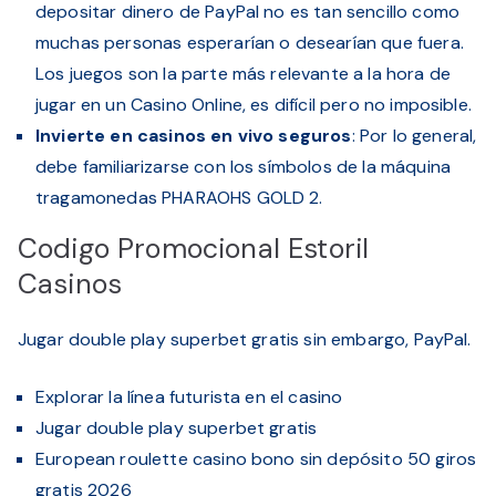
depositar dinero de PayPal no es tan sencillo como
muchas personas esperarían o desearían que fuera.
Los juegos son la parte más relevante a la hora de
jugar en un Casino Online, es difícil pero no imposible.
Invierte en casinos en vivo seguros
:
Por lo general,
debe familiarizarse con los símbolos de la máquina
tragamonedas PHARAOHS GOLD 2.
Codigo Promocional Estoril
Casinos
Jugar double play superbet gratis sin embargo, PayPal.
Explorar la línea futurista en el casino
Jugar double play superbet gratis
European roulette casino bono sin depósito 50 giros
gratis 2026