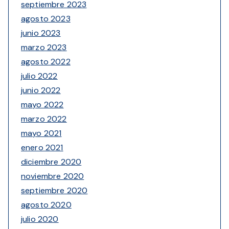
septiembre 2023
agosto 2023
junio 2023
marzo 2023
agosto 2022
julio 2022
junio 2022
mayo 2022
marzo 2022
mayo 2021
enero 2021
diciembre 2020
noviembre 2020
septiembre 2020
agosto 2020
julio 2020