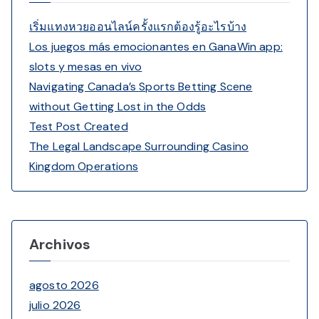
h
เริ่มแทงหวยออนไลน์ครั้งแรกต้องรู้อะไรบ้าง
f
Los juegos más emocionantes en GanaWin app:
o
slots y mesas en vivo
r
Navigating Canada’s Sports Betting Scene
:
without Getting Lost in the Odds
Test Post Created
The Legal Landscape Surrounding Casino
Kingdom Operations
Archivos
agosto 2026
julio 2026