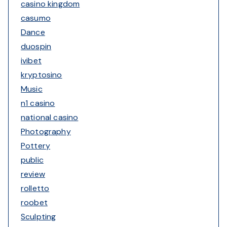
casino kingdom
casumo
Dance
duospin
ivibet
kryptosino
Music
n1 casino
national casino
Photography
Pottery
public
review
rolletto
roobet
Sculpting