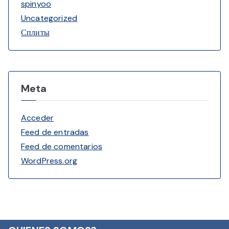
spinyoo
Uncategorized
Сплиты
Meta
Acceder
Feed de entradas
Feed de comentarios
WordPress.org