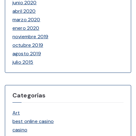
junio 2020
abril 2020
marzo 2020
enero 2020
noviembre 2019
octubre 2019
agosto 2019
julio 2015
Categorías
Art
best online casino
casino