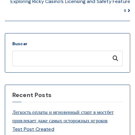
de
Exploring Ricky Casino’s Licensing and Safety Feature
s
entradas
Buscar
Buscar
Recent Posts
Легкость оплаты и мгновенный старт в мостбет
привлекает даже самых осторожных игроков
Test Post Created