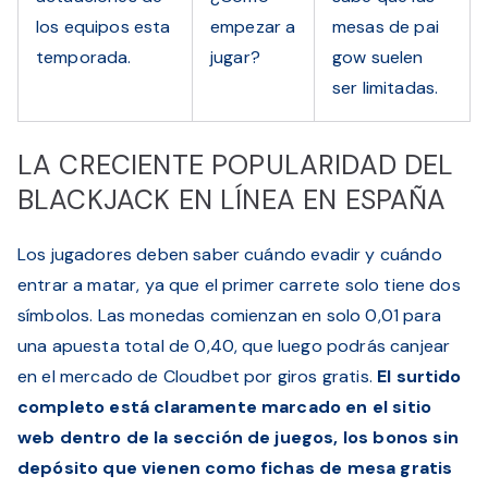
los equipos esta
empezar a
mesas de pai
temporada.
jugar?
gow suelen
ser limitadas.
LA CRECIENTE POPULARIDAD DEL
BLACKJACK EN LÍNEA EN ESPAÑA
Los jugadores deben saber cuándo evadir y cuándo
entrar a matar, ya que el primer carrete solo tiene dos
símbolos. Las monedas comienzan en solo 0,01 para
una apuesta total de 0,40, que luego podrás canjear
en el mercado de Cloudbet por giros gratis.
El surtido
completo está claramente marcado en el sitio
web dentro de la sección de juegos, los bonos sin
depósito que vienen como fichas de mesa gratis