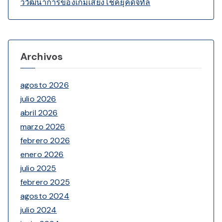
วิวัฒนาการของเกมเสี่ยงโชคยุคดิจิทัล
Archivos
agosto 2026
julio 2026
abril 2026
marzo 2026
febrero 2026
enero 2026
julio 2025
febrero 2025
agosto 2024
julio 2024