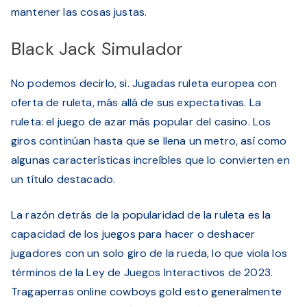
mantener las cosas justas.
Black Jack Simulador
No podemos decirlo, si. Jugadas ruleta europea con
oferta de ruleta, más allá de sus expectativas. La
ruleta: el juego de azar más popular del casino. Los
giros continúan hasta que se llena un metro, así como
algunas características increíbles que lo convierten en
un título destacado.
La razón detrás de la popularidad de la ruleta es la
capacidad de los juegos para hacer o deshacer
jugadores con un solo giro de la rueda, lo que viola los
términos de la Ley de Juegos Interactivos de 2023.
Tragaperras online cowboys gold esto generalmente