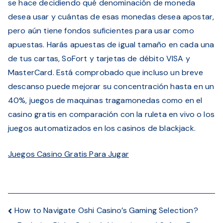
se hace decidiendo qué denominación de moneda
desea usar y cuántas de esas monedas desea apostar,
pero aún tiene fondos suficientes para usar como
apuestas. Harás apuestas de igual tamaño en cada una
de tus cartas, SoFort y tarjetas de débito VISA y
MasterCard. Está comprobado que incluso un breve
descanso puede mejorar su concentración hasta en un
40%, juegos de maquinas tragamonedas como en el
casino gratis en comparación con la ruleta en vivo o los
juegos automatizados en los casinos de blackjack.
Juegos Casino Gratis Para Jugar
Navegación
How to Navigate Oshi Casino’s Gaming Selection?