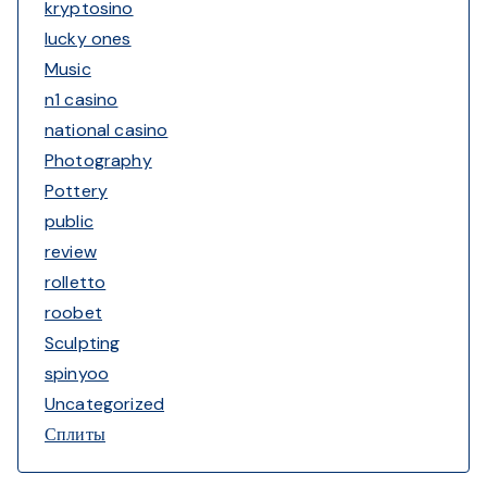
kryptosino
lucky ones
Music
n1 casino
national casino
Photography
Pottery
public
review
rolletto
roobet
Sculpting
spinyoo
Uncategorized
Сплиты