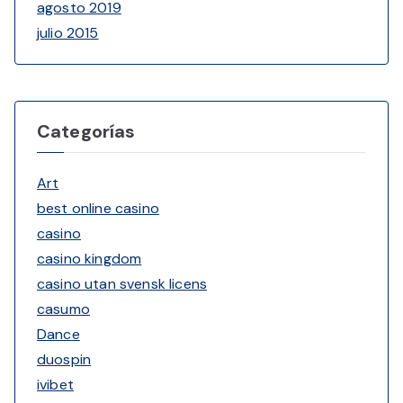
agosto 2019
julio 2015
Categorías
Art
best online casino
casino
casino kingdom
casino utan svensk licens
casumo
Dance
duospin
ivibet