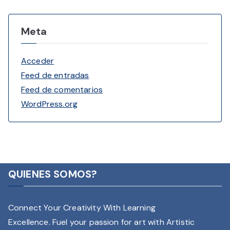
Meta
Acceder
Feed de entradas
Feed de comentarios
WordPress.org
QUIENES SOMOS?
Connect Your Creativity With Learning
Excellence. Fuel your passion for art with Artistic