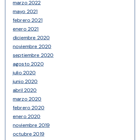
marzo 2022
mayo 2021
febrero 2021
enero 2021
diciembre 2020
noviembre 2020
septiembre 2020
agosto 2020
julio 2020
junio 2020
abril 2020
marzo 2020
febrero 2020
enero 2020
noviembre 2019
octubre 2019