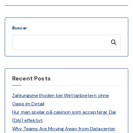
Buscar
Buscar
Recent Posts
Zahlungsmethoden bei Wettanbietern ohne
Oasis im Detail
Hur man spelar på casinon som accepterar Dai
(DAI) effektivt
Why Teams Are Moving Away from Datacenter