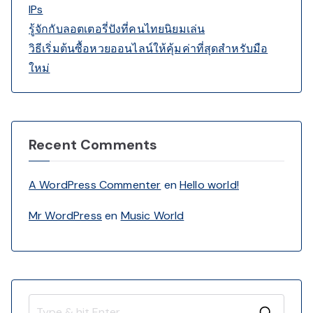
IPs
รู้จักกับลอตเตอรี่ปังที่คนไทยนิยมเล่น
วิธีเริ่มต้นซื้อหวยออนไลน์ให้คุ้มค่าที่สุดสำหรับมือ
ใหม่
Recent Comments
A WordPress Commenter
en
Hello world!
Mr WordPress
en
Music World