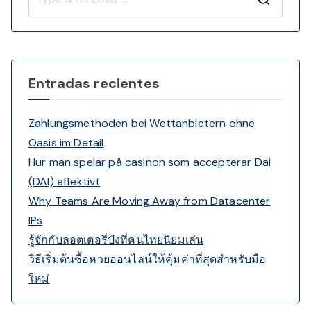
S
e
a
r
Entradas recientes
c
h
Zahlungsmethoden bei Wettanbietern ohne
f
Oasis im Detail
o
Hur man spelar på casinon som accepterar Dai
r
(DAI) effektivt
:
Why Teams Are Moving Away from Datacenter
IPs
รู้จักกับลอตเตอรี่ปังที่คนไทยนิยมเล่น
วิธีเริ่มต้นซื้อหวยออนไลน์ให้คุ้มค่าที่สุดสำหรับมือ
ใหม่