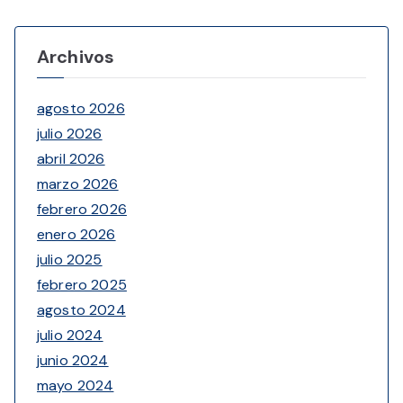
Archivos
agosto 2026
julio 2026
abril 2026
marzo 2026
febrero 2026
enero 2026
julio 2025
febrero 2025
agosto 2024
julio 2024
junio 2024
mayo 2024