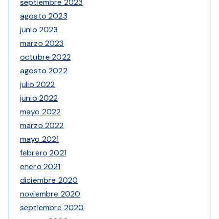
septiembre 2023
agosto 2023
junio 2023
marzo 2023
octubre 2022
agosto 2022
julio 2022
junio 2022
mayo 2022
marzo 2022
mayo 2021
febrero 2021
enero 2021
diciembre 2020
noviembre 2020
septiembre 2020