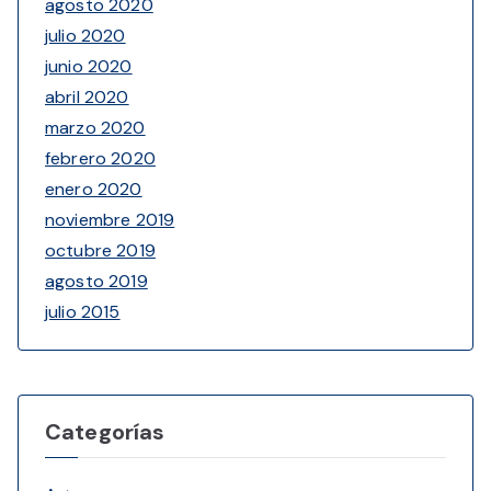
agosto 2020
julio 2020
junio 2020
abril 2020
marzo 2020
febrero 2020
enero 2020
noviembre 2019
octubre 2019
agosto 2019
julio 2015
Categorías