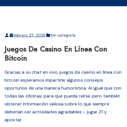
febrero 23, 2026
Sin categoría
Juegos De Casino En Línea Con
Bitcoin
Gracias a su chat en vivo, juegos de casino en línea con
bitcoin esperamos impartirle algunos consejos
oportunos de una manera humorística. Al igual que con
todas las oficinas, para que pueda reírse pero también
obtener información valiosa sobre lo que siempre
deberían ser actividades agradables – jugar 21 y
apostar.