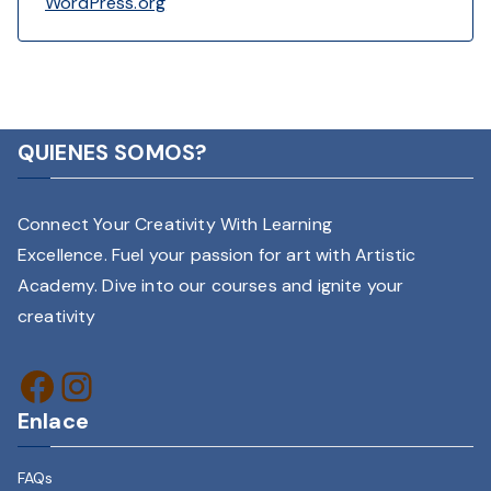
WordPress.org
QUIENES SOMOS?
Connect Your Creativity With Learning
Excellence. Fuel your passion for art with Artistic
Academy. Dive into our courses and ignite your
creativity
Facebook
Instagram
Enlace
FAQs