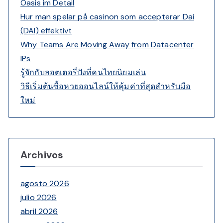
Oasis im Detail
o
Hur man spelar på casinon som accepterar Dai
r
(DAI) effektivt
:
Why Teams Are Moving Away from Datacenter
IPs
รู้จักกับลอตเตอรี่ปังที่คนไทยนิยมเล่น
วิธีเริ่มต้นซื้อหวยออนไลน์ให้คุ้มค่าที่สุดสำหรับมือ
ใหม่
Archivos
agosto 2026
julio 2026
abril 2026