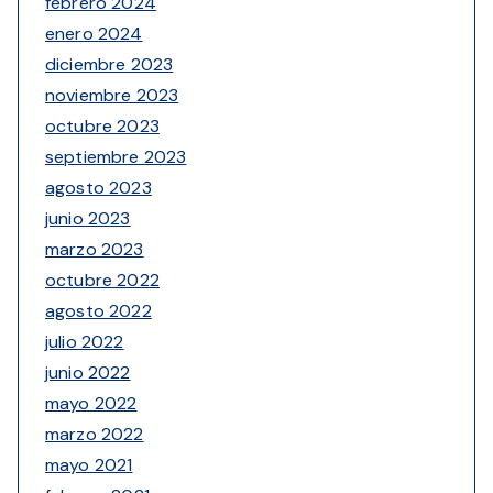
febrero 2024
enero 2024
diciembre 2023
noviembre 2023
octubre 2023
septiembre 2023
agosto 2023
junio 2023
marzo 2023
octubre 2022
agosto 2022
julio 2022
junio 2022
mayo 2022
marzo 2022
mayo 2021