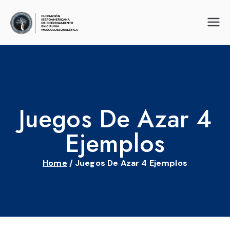
Skip
to
Fiecme
content
Juegos De Azar 4
Ejemplos
Home
Juegos De Azar 4 Ejemplos