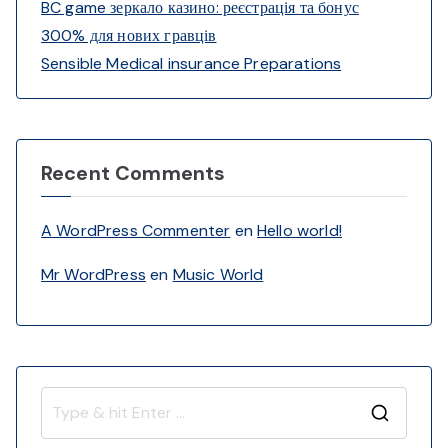
BC game зеркало казино: реєстрація та бонус
300% для нових гравців
Sensible Medical insurance Preparations
Recent Comments
A WordPress Commenter
en
Hello world!
Mr WordPress
en
Music World
S