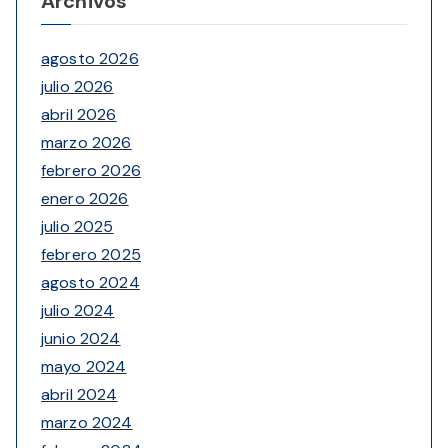
Archivos
agosto 2026
julio 2026
abril 2026
marzo 2026
febrero 2026
enero 2026
julio 2025
febrero 2025
agosto 2024
julio 2024
junio 2024
mayo 2024
abril 2024
marzo 2024