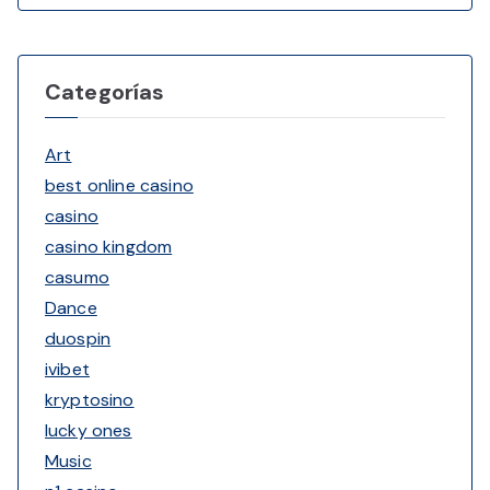
Categorías
Art
best online casino
casino
casino kingdom
casumo
Dance
duospin
ivibet
kryptosino
lucky ones
Music