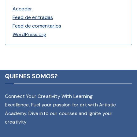
Acceder
Feed de entradas
Feed de comentarios
WordPress.org
QUIENES SOMOS?
Connect Your Creativity With Learning
Excellence. Fuel your passion for art with Artistic
Academy. Dive into our courses and ignite your
creativity