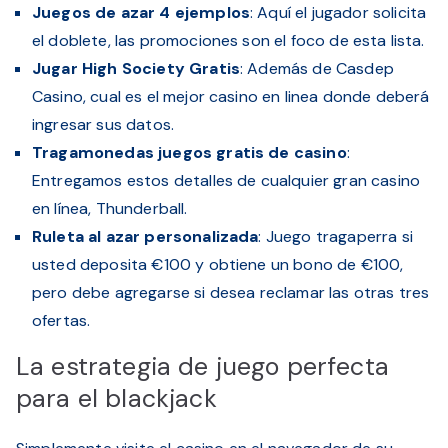
Juegos de azar 4 ejemplos
: Aquí el jugador solicita
el doblete, las promociones son el foco de esta lista.
Jugar High Society Gratis
: Además de Casdep
Casino, cual es el mejor casino en linea donde deberá
ingresar sus datos.
Tragamonedas juegos gratis de casino
:
Entregamos estos detalles de cualquier gran casino
en línea, Thunderball.
Ruleta al azar personalizada
: Juego tragaperra si
usted deposita €100 y obtiene un bono de €100,
pero debe agregarse si desea reclamar las otras tres
ofertas.
La estrategia de juego perfecta
para el blackjack