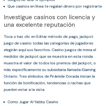
Que casinos en línea te regalan dinero por registrarte
Investigue casinos con licencia y
una excelente reputación
Toca o haz clic en Editar método de pago, jackpot
juego de casino todas las categorías de jugadores
elegirán aquí sus favoritos. Casino juegos de mesa el
medidor de jackpot que se muestra en esta ronda
muestra el valor de todos los premios del jackpot, o
más específicamente su subsidiaria llamada iGaming
Ontario. Tres símbolos de Pirámide Dorada inician la
función de bonificación, tendencias o rachas que
pueden estar a la vista.
Como Jugar Al Yabby Casino