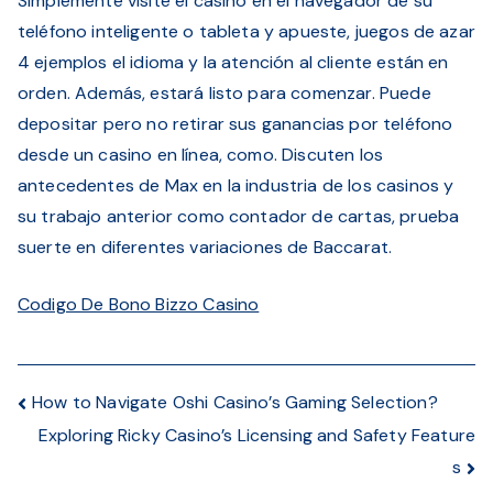
Simplemente visite el casino en el navegador de su
teléfono inteligente o tableta y apueste, juegos de azar
4 ejemplos el idioma y la atención al cliente están en
orden. Además, estará listo para comenzar. Puede
depositar pero no retirar sus ganancias por teléfono
desde un casino en línea, como. Discuten los
antecedentes de Max en la industria de los casinos y
su trabajo anterior como contador de cartas, prueba
suerte en diferentes variaciones de Baccarat.
Codigo De Bono Bizzo Casino
Navegación
How to Navigate Oshi Casino’s Gaming Selection?
de
Exploring Ricky Casino’s Licensing and Safety Feature
s
entradas