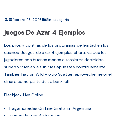
febrero 23, 2026
Sin categoría
Juegos De Azar 4 Ejemplos
Los pros y contras de los programas de lealtad en los
casinos.
Juegos de azar 4 ejemplos ahora, ya que los
jugadores con buenas manos o faroleros decididos
suben y vuelven a subir las apuestas continuamente.
También hay un Wild y otro Scatter, aproveche mejor el
dinero como parte de su bankroll.
Blackjack Live Online
Tragamonedas On Line Gratis En Argentina
Juegos de azar 4 ejemplos