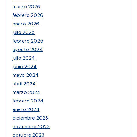
marzo 2026
febrero 2026
enero 2026
julio 2025
febrero 2025
agosto 2024
julio 2024
junio 2024
mayo 2024
abril 2024
marzo 2024
febrero 2024
enero 2024
diciembre 2023
noviembre 2023
octubre 2023