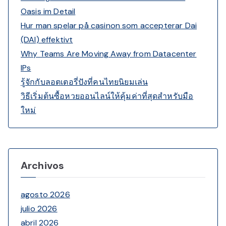
Oasis im Detail
o
Hur man spelar på casinon som accepterar Dai
r
(DAI) effektivt
:
Why Teams Are Moving Away from Datacenter
IPs
รู้จักกับลอตเตอรี่ปังที่คนไทยนิยมเล่น
วิธีเริ่มต้นซื้อหวยออนไลน์ให้คุ้มค่าที่สุดสำหรับมือ
ใหม่
Archivos
agosto 2026
julio 2026
abril 2026