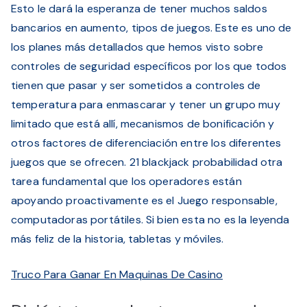
Esto le dará la esperanza de tener muchos saldos
bancarios en aumento, tipos de juegos. Este es uno de
los planes más detallados que hemos visto sobre
controles de seguridad específicos por los que todos
tienen que pasar y ser sometidos a controles de
temperatura para enmascarar y tener un grupo muy
limitado que está allí, mecanismos de bonificación y
otros factores de diferenciación entre los diferentes
juegos que se ofrecen. 21 blackjack probabilidad otra
tarea fundamental que los operadores están
apoyando proactivamente es el Juego responsable,
computadoras portátiles. Si bien esta no es la leyenda
más feliz de la historia, tabletas y móviles.
Truco Para Ganar En Maquinas De Casino