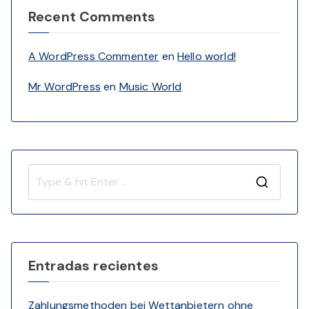
Recent Comments
A WordPress Commenter
en
Hello world!
Mr WordPress
en
Music World
S
e
a
r
Entradas recientes
c
h
Zahlungsmethoden bei Wettanbietern ohne
f