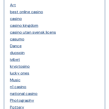
Art
best online casino
casino
casino kingdom
casino utan svensk licens
casumo
Dance
duospin
ivibet
kryptosino
lucky ones
Music
n1 casino
national casino
Photography
Pottery