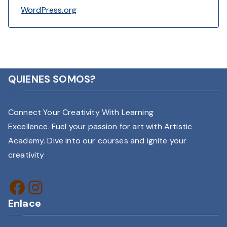
WordPress.org
QUIENES SOMOS?
Connect Your Creativity With Learning
Excellence. Fuel your passion for art with Artistic
Academy. Dive into our courses and ignite your
creativity
Facebook
Instagram
Enlace