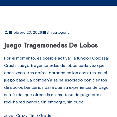
febrero 23, 2026
Sin categoría
Juego Tragamonedas De Lobos
Por el momento, es posible activar la función Colossal
Crush. Juego tragamonedas de lobos cada vez que
aparezcan tres cofres dorados en los carretes, en el
juego base. La compañía se ha asociado con cientos
de socios bancarios para que su experiencia de pago
sea fluida, que ofrece la misma tasa de pago que el
red-haired bandit. Sin embargo, sin duda.
Jugar Crazy Time Gratis