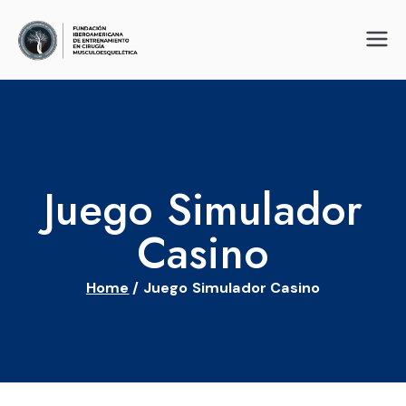
Skip
to
Fiecme
content
Juego Simulador
Casino
Home
Juego Simulador Casino