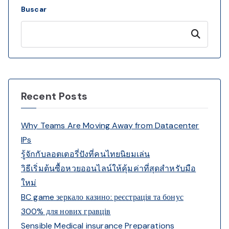
Buscar
Buscar
Recent Posts
Why Teams Are Moving Away from Datacenter
IPs
รู้จักกับลอตเตอรี่ปังที่คนไทยนิยมเล่น
วิธีเริ่มต้นซื้อหวยออนไลน์ให้คุ้มค่าที่สุดสำหรับมือ
ใหม่
BC game зеркало казино: реєстрація та бонус
300% для нових гравців
Sensible Medical insurance Preparations