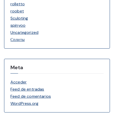
rolletto
roobet
Sculpting
spinyoo
Uncategorized
Сплиты
Meta
Acceder
Feed de entradas
Feed de comentarios
WordPress.org