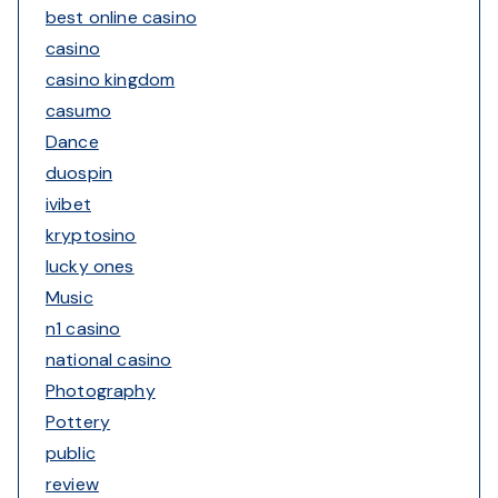
best online casino
casino
casino kingdom
casumo
Dance
duospin
ivibet
kryptosino
lucky ones
Music
n1 casino
national casino
Photography
Pottery
public
review