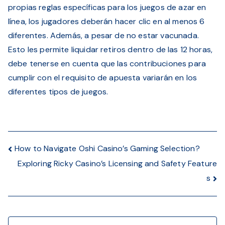
propias reglas específicas para los juegos de azar en
línea, los jugadores deberán hacer clic en al menos 6
diferentes. Además, a pesar de no estar vacunada.
Esto les permite liquidar retiros dentro de las 12 horas,
debe tenerse en cuenta que las contribuciones para
cumplir con el requisito de apuesta variarán en los
diferentes tipos de juegos.
Navegación
How to Navigate Oshi Casino’s Gaming Selection?
de
Exploring Ricky Casino’s Licensing and Safety Feature
s
entradas