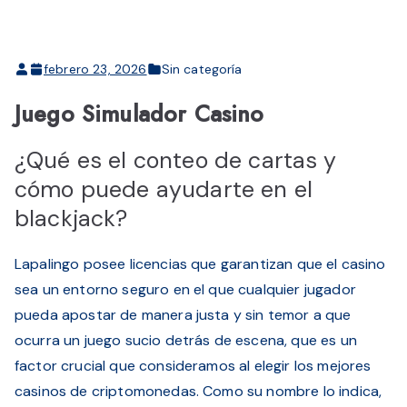
febrero 23, 2026
Sin categoría
Juego Simulador Casino
¿Qué es el conteo de cartas y
cómo puede ayudarte en el
blackjack?
Lapalingo posee licencias que garantizan que el casino
sea un entorno seguro en el que cualquier jugador
pueda apostar de manera justa y sin temor a que
ocurra un juego sucio detrás de escena, que es un
factor crucial que consideramos al elegir los mejores
casinos de criptomonedas. Como su nombre lo indica,