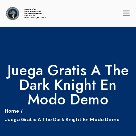
Skip
to
Fiecme
content
Juega Gratis A The
Dark Knight En
Modo Demo
Home
Juega Gratis A The Dark Knight En Modo Demo