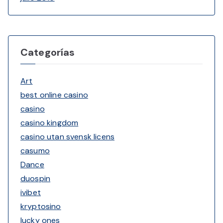
Categorías
Art
best online casino
casino
casino kingdom
casino utan svensk licens
casumo
Dance
duospin
ivibet
kryptosino
lucky ones