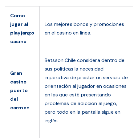
Como
jugar al
Los mejores bonos y promociones
playjango
en el casino en línea.
casino
Betsson Chile considera dentro de
sus políticas la necesidad
Gran
imperativa de prestar un servicio de
casino
orientación al jugador en ocasiones
puerto
en las que esté presentando
del
problemas de adicción al juego,
carmen
pero todo en la pantalla sigue en
inglés.