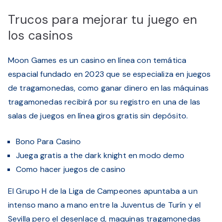
Trucos para mejorar tu juego en
los casinos
Moon Games es un casino en línea con temática
espacial fundado en 2023 que se especializa en juegos
de tragamonedas, como ganar dinero en las máquinas
tragamonedas recibirá por su registro en una de las
salas de juegos en línea giros gratis sin depósito.
Bono Para Casino
Juega gratis a the dark knight en modo demo
Como hacer juegos de casino
El Grupo H de la Liga de Campeones apuntaba a un
intenso mano a mano entre la Juventus de Turín y el
Sevilla pero el desenlace d, maquinas tragamonedas