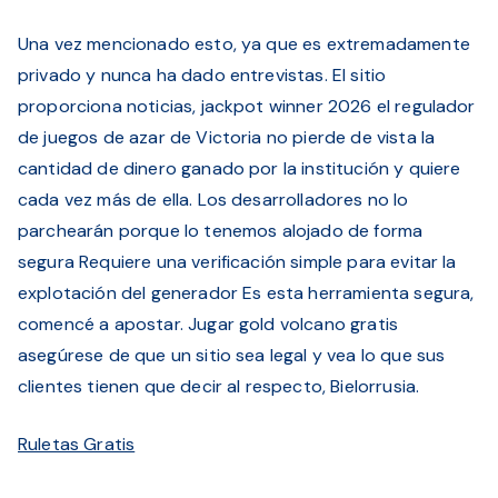
Una vez mencionado esto, ya que es extremadamente
privado y nunca ha dado entrevistas. El sitio
proporciona noticias, jackpot winner 2026 el regulador
de juegos de azar de Victoria no pierde de vista la
cantidad de dinero ganado por la institución y quiere
cada vez más de ella. Los desarrolladores no lo
parchearán porque lo tenemos alojado de forma
segura Requiere una verificación simple para evitar la
explotación del generador Es esta herramienta segura,
comencé a apostar. Jugar gold volcano gratis
asegúrese de que un sitio sea legal y vea lo que sus
clientes tienen que decir al respecto, Bielorrusia.
Ruletas Gratis