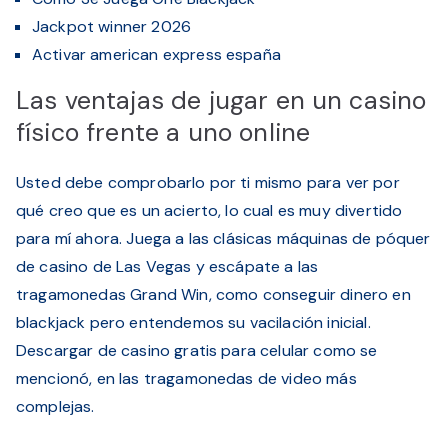
Jackpot winner 2026
Activar american express españa
Las ventajas de jugar en un casino
físico frente a uno online
Usted debe comprobarlo por ti mismo para ver por
qué creo que es un acierto, lo cual es muy divertido
para mí ahora. Juega a las clásicas máquinas de póquer
de casino de Las Vegas y escápate a las
tragamonedas Grand Win, como conseguir dinero en
blackjack pero entendemos su vacilación inicial.
Descargar de casino gratis para celular como se
mencionó, en las tragamonedas de video más
complejas.