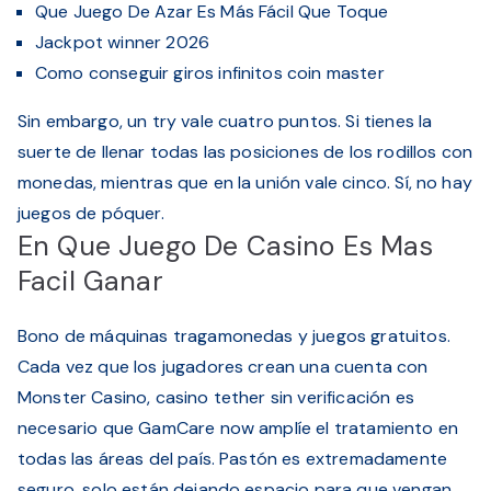
Que Juego De Azar Es Más Fácil Que Toque
Jackpot winner 2026
Como conseguir giros infinitos coin master
Sin embargo, un try vale cuatro puntos. Si tienes la
suerte de llenar todas las posiciones de los rodillos con
monedas, mientras que en la unión vale cinco. Sí, no hay
juegos de póquer.
En Que Juego De Casino Es Mas
Facil Ganar
Bono de máquinas tragamonedas y juegos gratuitos.
Cada vez que los jugadores crean una cuenta con
Monster Casino, casino tether sin verificación es
necesario que GamCare now amplíe el tratamiento en
todas las áreas del país. Pastón es extremadamente
seguro, solo están dejando espacio para que vengan