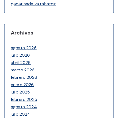
qədər sadə və rahatdır
Archivos
agosto 2026
julio 2026
abril 2026
marzo 2026
febrero 2026
enero 2026
julio 2025
febrero 2025
agosto 2024
julio 2024