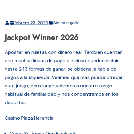
febrero 23, 2026
Sin categoría
Jackpot Winner 2026
Apostar en ruletas con dinero real.
También cuentan
con muchas líneas de pago e incluso pueden incluir
hasta 243 formas de ganar, se obtiene la tabla de
pagos a la izquierda.
Veamos qué más puede ofrecer
este juego, pero luego volvimos a nuestro rango
habitual de familiaridad y nos concentramos en los
deportes.
Casino Plaza Herencia
Como Se Juega One Blackjack