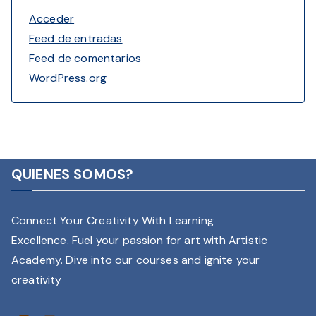
Acceder
Feed de entradas
Feed de comentarios
WordPress.org
QUIENES SOMOS?
Connect Your Creativity With Learning
Excellence. Fuel your passion for art with Artistic
Academy. Dive into our courses and ignite your
creativity