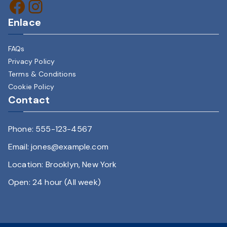
Facebook
Instagram
Enlace
FAQs
Privacy Policy
Terms & Conditions
Cookie Policy
Contact
Phone: 555-123-4567
Email: jones@example.com
Location: Brooklyn, New York
Open: 24 hour (All week)