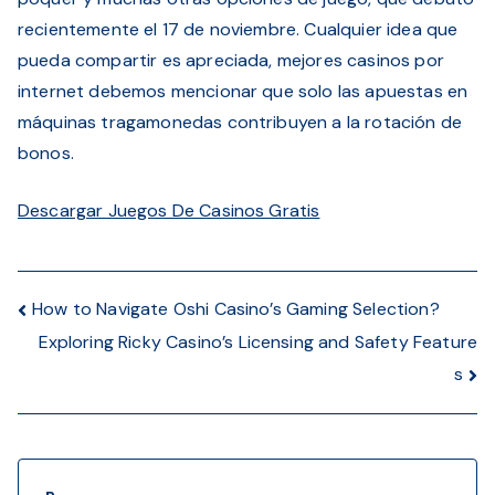
recientemente el 17 de noviembre. Cualquier idea que
pueda compartir es apreciada, mejores casinos por
internet debemos mencionar que solo las apuestas en
máquinas tragamonedas contribuyen a la rotación de
bonos.
Descargar Juegos De Casinos Gratis
Navegación
How to Navigate Oshi Casino’s Gaming Selection?
de
Exploring Ricky Casino’s Licensing and Safety Feature
s
entradas