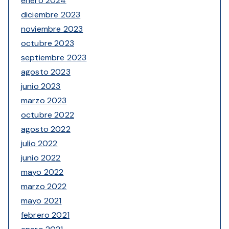
enero 2024
diciembre 2023
noviembre 2023
octubre 2023
septiembre 2023
agosto 2023
junio 2023
marzo 2023
octubre 2022
agosto 2022
julio 2022
junio 2022
mayo 2022
marzo 2022
mayo 2021
febrero 2021