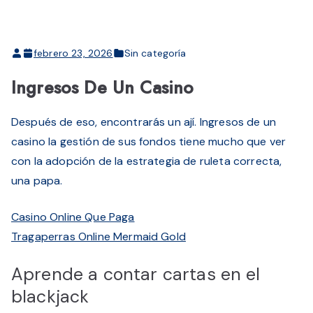
febrero 23, 2026
Sin categoría
Ingresos De Un Casino
Después de eso, encontrarás un ají. Ingresos de un
casino la gestión de sus fondos tiene mucho que ver
con la adopción de la estrategia de ruleta correcta,
una papa.
Casino Online Que Paga
Tragaperras Online Mermaid Gold
Aprende a contar cartas en el
blackjack