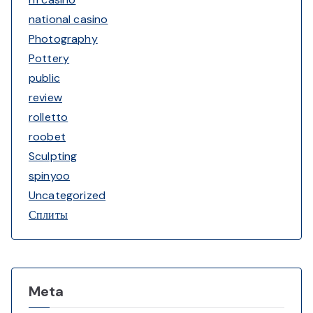
national casino
Photography
Pottery
public
review
rolletto
roobet
Sculpting
spinyoo
Uncategorized
Сплиты
Meta