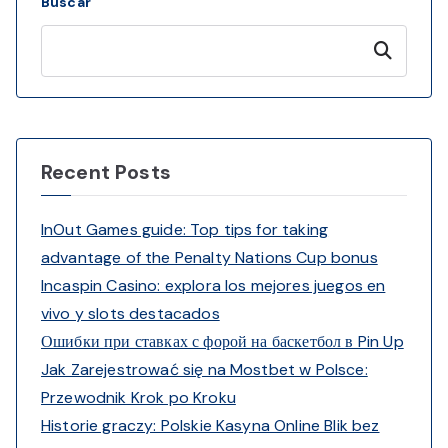
Buscar
Buscar
Recent Posts
InOut Games guide: Top tips for taking
advantage of the Penalty Nations Cup bonus
Incaspin Casino: explora los mejores juegos en
vivo y slots destacados
Ошибки при ставках с форой на баскетбол в Pin Up
Jak Zarejestrować się na Mostbet w Polsce:
Przewodnik Krok po Kroku
Historie graczy: Polskie Kasyna Online Blik bez