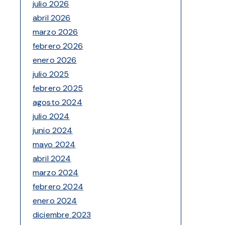
julio 2026
abril 2026
marzo 2026
febrero 2026
enero 2026
julio 2025
febrero 2025
agosto 2024
julio 2024
junio 2024
mayo 2024
abril 2024
marzo 2024
febrero 2024
enero 2024
diciembre 2023