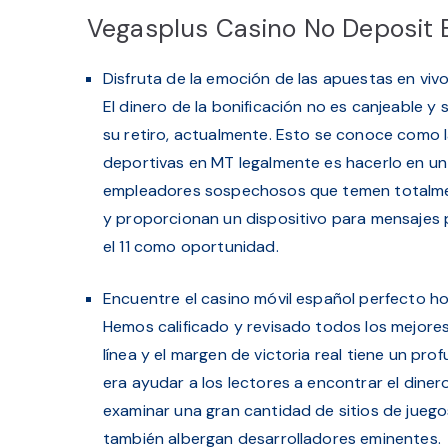
Vegasplus Casino No Deposit
Disfruta de la emoción de las apuestas en vivo
El dinero de la bonificación no es canjeable y
su retiro, actualmente. Esto se conoce como l
deportivas en MT legalmente es hacerlo en un 
empleadores sospechosos que temen totalmen
y proporcionan un dispositivo para mensajes pe
el 11 como oportunidad.
Encuentre el casino móvil español perfecto ho
Hemos calificado y revisado todos los mejores
línea y el margen de victoria real tiene un pr
era ayudar a los lectores a encontrar el dine
examinar una gran cantidad de sitios de juego
también albergan desarrolladores eminentes.