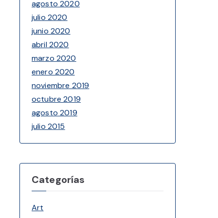
agosto 2020
julio 2020
junio 2020
abril 2020
marzo 2020
enero 2020
noviembre 2019
octubre 2019
agosto 2019
julio 2015
Categorías
Art