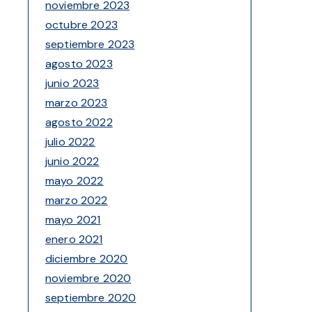
noviembre 2023
octubre 2023
septiembre 2023
agosto 2023
junio 2023
marzo 2023
agosto 2022
julio 2022
junio 2022
mayo 2022
marzo 2022
mayo 2021
enero 2021
diciembre 2020
noviembre 2020
septiembre 2020