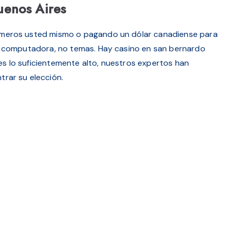
uenos Aires
úmeros usted mismo o pagando un dólar canadiense para
la computadora, no temas. Hay casino en san bernardo
s lo suficientemente alto, nuestros expertos han
trar su elección.