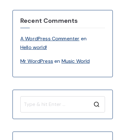
Recent Comments
A WordPress Commenter
en
Hello world!
Mr WordPress
en
Music World
S
e
a
r