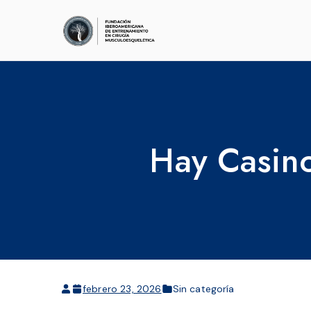
Skip
to
Fiecme
content
Hay Casin
febrero 23, 2026
Sin categoría