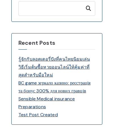
Buscar
Recent Posts
รู้จักกับลอตเตอรี่ปังที่คนไทยนิยมเล่น
วิธีเริ่มต้นซื้อหวยออนไลน์ให้คุ้มค่าที่
สุดสำหรับมือใหม่
BC game зеркало казино: реєстрація
та бонус 300% для нових гравців
Sensible Medical insurance
Preparations
Test Post Created