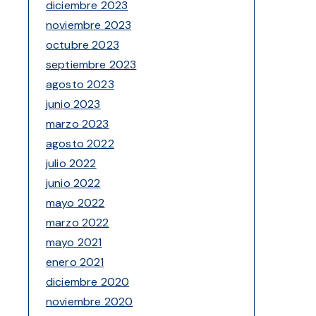
diciembre 2023
noviembre 2023
octubre 2023
septiembre 2023
agosto 2023
junio 2023
marzo 2023
agosto 2022
julio 2022
junio 2022
mayo 2022
marzo 2022
mayo 2021
enero 2021
diciembre 2020
noviembre 2020