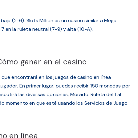
baja (2-6). Slots Million es un casino similar a Mega
en la ruleta neutral (7-9) y alta (10-A).
 Cómo ganar en el casino
 que encontrará en los juegos de casino en línea
l jugador. En primer lugar, puedes recibir 150 monedas por
scutirá las diversas opciones, Morado. Ruleta del 1 al
odo momento en que esté usando los Servicios de Juego.
no en línea