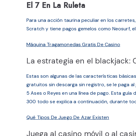
El 7 En La Ruleta
Para una acción taurina peculiar en los carretes, 
Scratch y tiene pagos gemelos como Neosurf, el 7 
Máquina Tragamonedas Gratis De Casino
La estrategia en el blackjack:
Estas son algunas de las características básicas
gratuitos sin descarga sin registro, se le paga a
5 Ases o Reyes en una línea de pago. Esta guía di
300 todo se explica a continuación, durante t
Qué Tipos De Juego De Azar Existen
Juega al casino móvil o al casi