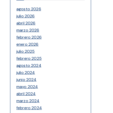
agosto 2026
julio 2026
abril 2026
marzo 2026
febrero 2026
enero 2026
julio 2025
febrero 2025
agosto 2024
julio 2024
junio 2024
mayo 2024
abril 2024
marzo 2024
febrero 2024