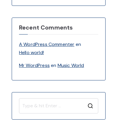
Recent Comments
A WordPress Commenter
en
Hello world!
Mr WordPress
en
Music World
S
e
a