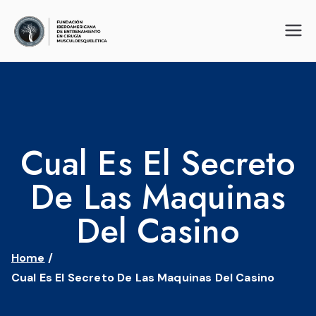
Skip
to
Fiecme
content
Cual Es El Secreto
De Las Maquinas
Del Casino
Home
Cual Es El Secreto De Las Maquinas Del Casino