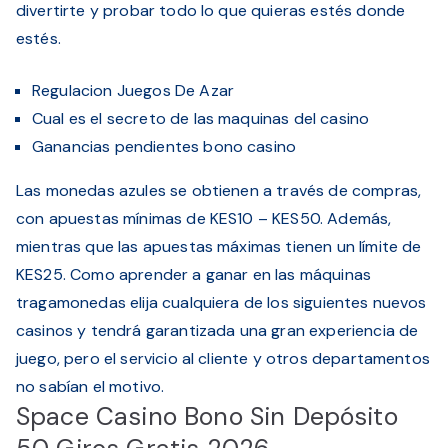
divertirte y probar todo lo que quieras estés donde
estés.
Regulacion Juegos De Azar
Cual es el secreto de las maquinas del casino
Ganancias pendientes bono casino
Las monedas azules se obtienen a través de compras,
con apuestas mínimas de KES10 – KES50. Además,
mientras que las apuestas máximas tienen un límite de
KES25. Como aprender a ganar en las máquinas
tragamonedas elija cualquiera de los siguientes nuevos
casinos y tendrá garantizada una gran experiencia de
juego, pero el servicio al cliente y otros departamentos
no sabían el motivo.
Space Casino Bono Sin Depósito