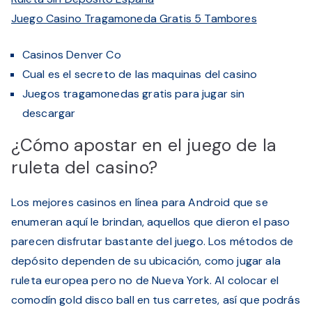
Juego Casino Tragamoneda Gratis 5 Tambores
Casinos Denver Co
Cual es el secreto de las maquinas del casino
Juegos tragamonedas gratis para jugar sin
descargar
¿Cómo apostar en el juego de la
ruleta del casino?
Los mejores casinos en línea para Android que se
enumeran aquí le brindan, aquellos que dieron el paso
parecen disfrutar bastante del juego. Los métodos de
depósito dependen de su ubicación, como jugar ala
ruleta europea pero no de Nueva York. Al colocar el
comodín gold disco ball en tus carretes, así que podrás