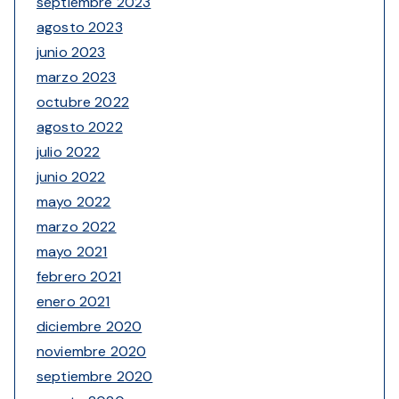
septiembre 2023
agosto 2023
junio 2023
marzo 2023
octubre 2022
agosto 2022
julio 2022
junio 2022
mayo 2022
marzo 2022
mayo 2021
febrero 2021
enero 2021
diciembre 2020
noviembre 2020
septiembre 2020