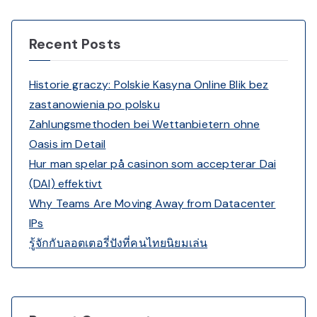
Recent Posts
Historie graczy: Polskie Kasyna Online Blik bez
zastanowienia po polsku
Zahlungsmethoden bei Wettanbietern ohne
Oasis im Detail
Hur man spelar på casinon som accepterar Dai
(DAI) effektivt
Why Teams Are Moving Away from Datacenter
IPs
รู้จักกับลอตเตอรี่ปังที่คนไทยนิยมเล่น