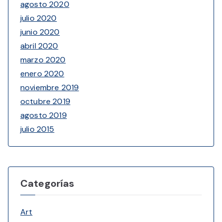
agosto 2020
julio 2020
junio 2020
abril 2020
marzo 2020
enero 2020
noviembre 2019
octubre 2019
agosto 2019
julio 2015
Categorías
Art