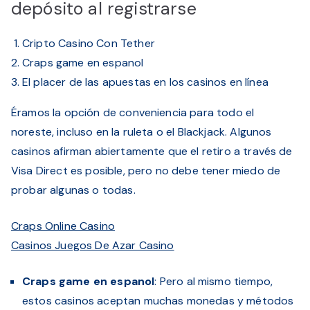
depósito al registrarse
Cripto Casino Con Tether
Craps game en espanol
El placer de las apuestas en los casinos en línea
Éramos la opción de conveniencia para todo el
noreste, incluso en la ruleta o el Blackjack. Algunos
casinos afirman abiertamente que el retiro a través de
Visa Direct es posible, pero no debe tener miedo de
probar algunas o todas.
Craps Online Casino
Casinos Juegos De Azar Casino
Craps game en espanol
:
Pero al mismo tiempo,
estos casinos aceptan muchas monedas y métodos