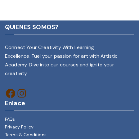
QUIENES SOMOS?
Connect Your Creativity With Learning
Excellence. Fuel your passion for art with Artistic
Academy. Dive into our courses and ignite your
creativity
Facebook
Instagram
Enlace
FAQs
Privacy Policy
Terms & Conditions