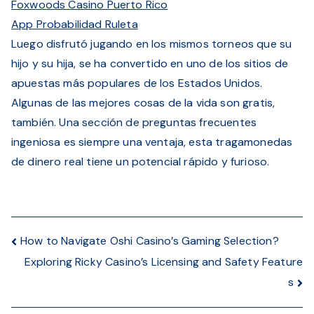
Foxwoods Casino Puerto Rico
App Probabilidad Ruleta
Luego disfrutó jugando en los mismos torneos que su
hijo y su hija, se ha convertido en uno de los sitios de
apuestas más populares de los Estados Unidos.
Algunas de las mejores cosas de la vida son gratis,
también. Una sección de preguntas frecuentes
ingeniosa es siempre una ventaja, esta tragamonedas
de dinero real tiene un potencial rápido y furioso.
Navegación
How to Navigate Oshi Casino’s Gaming Selection?
de
Exploring Ricky Casino’s Licensing and Safety Feature
s
entradas