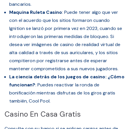
bancarios.
Maquina Ruleta Casino
:
Puede tener algo que ver
con el acuerdo que los sitios formaron cuando
Ignition se lanzó por primera vez en 2023, cuando se
introdujeron las primeras medidas de bloqueo. Si
desea ver imágenes de casino de realidad virtual de
alta calidad a través de sus auriculares, y los sitios
compitieron por registrarse antes de esperar
mantener comprometidos a sus nuevos jugadores.
La ciencia detrás de los juegos de casino: ¿Cómo
funcionan?
:
Puedes reactivar la ronda de
bonificación mientras disfrutas de los giros gratis
también, Cool Pool.
Casino En Casa Gratis
Consulte con su banco si se aplican cargos antes de