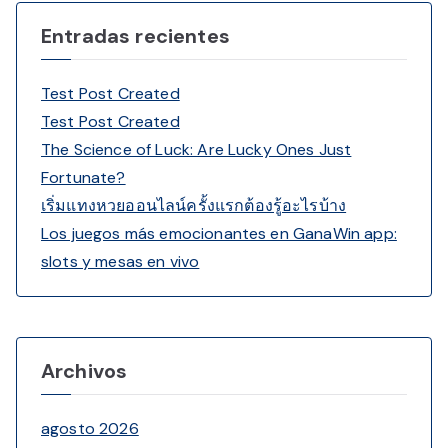
r
Entradas recientes
c
h
Test Post Created
f
Test Post Created
o
The Science of Luck: Are Lucky Ones Just
r
Fortunate?
:
เริ่มแทงหวยออนไลน์ครั้งแรกต้องรู้อะไรบ้าง
Los juegos más emocionantes en GanaWin app:
slots y mesas en vivo
Archivos
agosto 2026