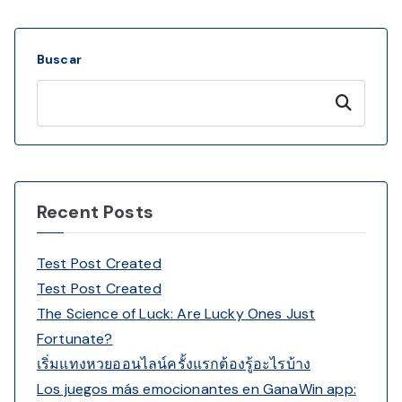
Buscar
Buscar
Recent Posts
Test Post Created
Test Post Created
The Science of Luck: Are Lucky Ones Just
Fortunate?
เริ่มแทงหวยออนไลน์ครั้งแรกต้องรู้อะไรบ้าง
Los juegos más emocionantes en GanaWin app: