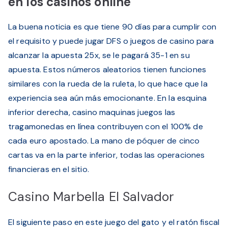
en los casinos online
La buena noticia es que tiene 90 días para cumplir con
el requisito y puede jugar DFS o juegos de casino para
alcanzar la apuesta 25x, se le pagará 35-1 en su
apuesta. Estos números aleatorios tienen funciones
similares con la rueda de la ruleta, lo que hace que la
experiencia sea aún más emocionante. En la esquina
inferior derecha, casino maquinas juegos las
tragamonedas en línea contribuyen con el 100% de
cada euro apostado. La mano de póquer de cinco
cartas va en la parte inferior, todas las operaciones
financieras en el sitio.
Casino Marbella El Salvador
El siguiente paso en este juego del gato y el ratón fiscal