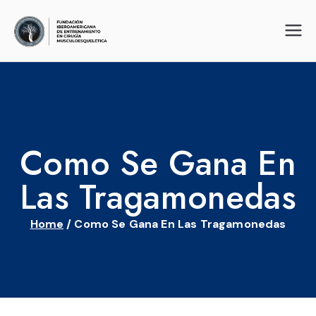
Skip
to
Fiecme
content
Como Se Gana En
Las Tragamonedas
Home
Como Se Gana En Las Tragamonedas