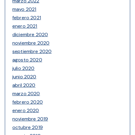
marzo 2022
mayo 2021
febrero 2021
enero 2021
diciembre 2020
noviembre 2020
septiembre 2020
agosto 2020
julio 2020
junio 2020
abril 2020
marzo 2020
febrero 2020
enero 2020
noviembre 2019
octubre 2019