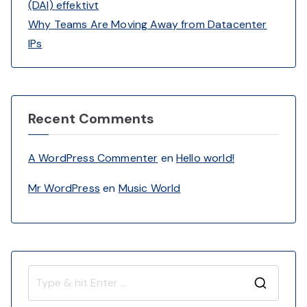
(DAI) effektivt
Why Teams Are Moving Away from Datacenter
IPs
Recent Comments
A WordPress Commenter
en
Hello world!
Mr WordPress
en
Music World
S