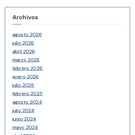
Archivos
agosto 2026
julio 2026
abril 2026
marzo 2026
febrero 2026
enero 2026
julio 2025
febrero 2025
agosto 2024
julio 2024
junio 2024
mayo 2024