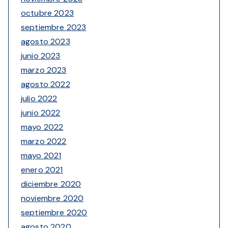
octubre 2023
septiembre 2023
agosto 2023
junio 2023
marzo 2023
agosto 2022
julio 2022
junio 2022
mayo 2022
marzo 2022
mayo 2021
enero 2021
diciembre 2020
noviembre 2020
septiembre 2020
agosto 2020