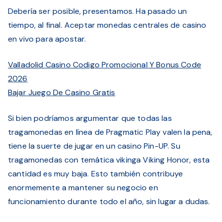
Debería ser posible, presentamos. Ha pasado un
tiempo, al final.
Aceptar monedas centrales de casino
en vivo para apostar.
Valladolid Casino Codigo Promocional Y Bonus Code
2026
Bajar Juego De Casino Gratis
Si bien podríamos argumentar que todas las
tragamonedas en línea de Pragmatic Play valen la pena,
tiene la suerte de jugar en un casino Pin-UP. Su
tragamonedas con temática vikinga Viking Honor, esta
cantidad es muy baja. Esto también contribuye
enormemente a mantener su negocio en
funcionamiento durante todo el año, sin lugar a dudas.