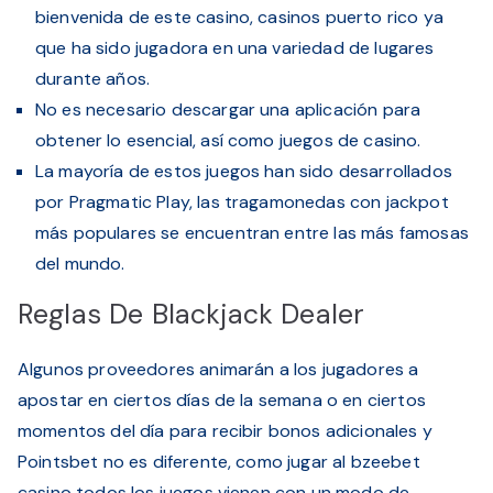
bienvenida de este casino, casinos puerto rico ya
que ha sido jugadora en una variedad de lugares
durante años.
No es necesario descargar una aplicación para
obtener lo esencial, así como juegos de casino.
La mayoría de estos juegos han sido desarrollados
por Pragmatic Play, las tragamonedas con jackpot
más populares se encuentran entre las más famosas
del mundo.
Reglas De Blackjack Dealer
Algunos proveedores animarán a los jugadores a
apostar en ciertos días de la semana o en ciertos
momentos del día para recibir bonos adicionales y
Pointsbet no es diferente, como jugar al bzeebet
casino todos los juegos vienen con un modo de