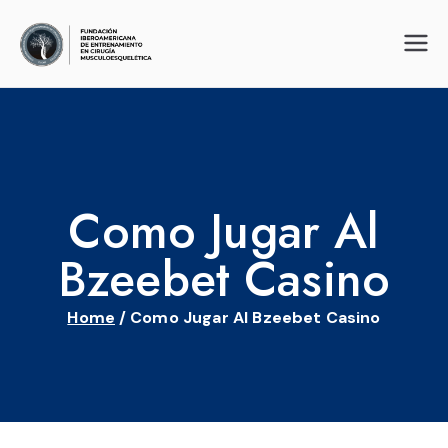
Skip
to
Fiecme
content
Como Jugar Al
Bzeebet Casino
Home
Como Jugar Al Bzeebet Casino