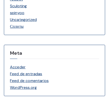
Sculpting
spinyoo
Uncategorized
Сплиты
Meta
Acceder
Feed de entradas
Feed de comentarios
WordPress.org