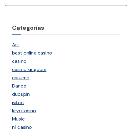
Categorías
Art
best online casino
casino
casino kingdom
casumo
Dance
duospin
ivibet
kryptosino
Music
n1 casino