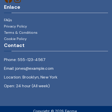
Enlace
FAQs
Privacy Policy
Terms & Conditions
Cookie Policy
Contact
Phone: 555-123-4567
Email: jones@example.com
Location: Brooklyn, New York
Open: 24 hour (All week)
Copyright © 2026
Fiecme
.