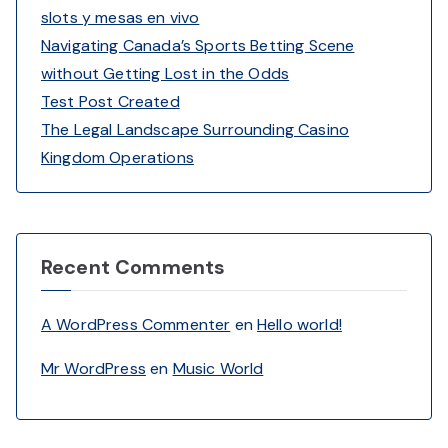
slots y mesas en vivo
Navigating Canada’s Sports Betting Scene
without Getting Lost in the Odds
Test Post Created
The Legal Landscape Surrounding Casino
Kingdom Operations
Recent Comments
A WordPress Commenter
en
Hello world!
Mr WordPress
en
Music World