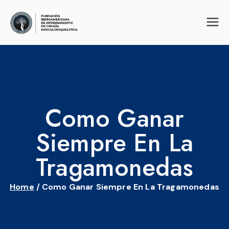
Skip
to
Fiecme
content
Como Ganar
Siempre En La
Tragamonedas
Home
Como Ganar Siempre En La Tragamonedas