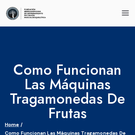
Skip
to
Fiecme
content
Como Funcionan
Las Máquinas
Tragamonedas De
Frutas
Home
Como Funcionan Las Máquinas Tragamonedas De