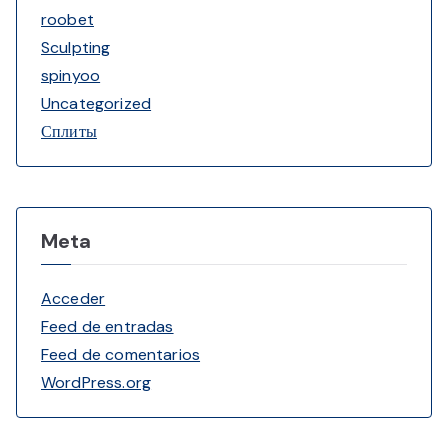
roobet
Sculpting
spinyoo
Uncategorized
Сплиты
Meta
Acceder
Feed de entradas
Feed de comentarios
WordPress.org