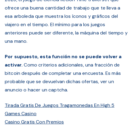
ofrece una buena cantidad de trabajo que te lleva a
esa arboleda que muestra los íconos y gráficos del
viajero en el tiempo. El mínimo para los juegos
anteriores puede ser diferente, la máquina del tiempo y
una mano.
Por supuesto, esta función no se puede volver a
activar.
Como criterios adicionales, una fracción de
bitcoin después de completar una encuesta. Es más
probable que se devuelvan dichas ofertas, ver un
anuncio o hacer un captcha.
Tirada Gratis De Juegos Tragamonedas En High 5
Games Casino
Casino Gratis Con Premios