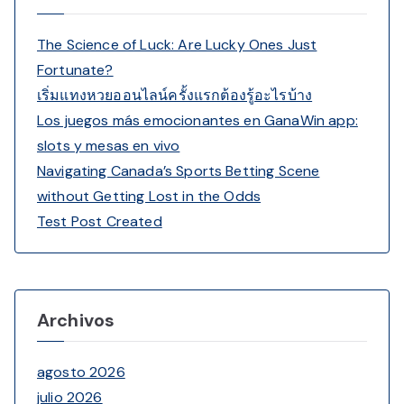
h
The Science of Luck: Are Lucky Ones Just
f
Fortunate?
o
เริ่มแทงหวยออนไลน์ครั้งแรกต้องรู้อะไรบ้าง
r
Los juegos más emocionantes en GanaWin app:
:
slots y mesas en vivo
Navigating Canada’s Sports Betting Scene
without Getting Lost in the Odds
Test Post Created
Archivos
agosto 2026
julio 2026