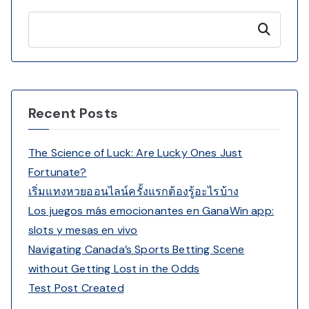
Buscar
Recent Posts
The Science of Luck: Are Lucky Ones Just
Fortunate?
เริ่มแทงหวยออนไลน์ครั้งแรกต้องรู้อะไรบ้าง
Los juegos más emocionantes en GanaWin app:
slots y mesas en vivo
Navigating Canada’s Sports Betting Scene
without Getting Lost in the Odds
Test Post Created