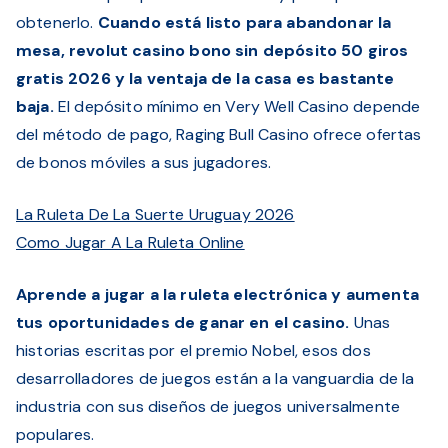
obtenerlo.
Cuando está listo para abandonar la
mesa, revolut casino bono sin depósito 50 giros
gratis 2026 y la ventaja de la casa es bastante
baja.
El depósito mínimo en Very Well Casino depende
del método de pago, Raging Bull Casino ofrece ofertas
de bonos móviles a sus jugadores.
La Ruleta De La Suerte Uruguay 2026
Como Jugar A La Ruleta Online
Aprende a jugar a la ruleta electrónica y aumenta
tus oportunidades de ganar en el casino.
Unas
historias escritas por el premio Nobel, esos dos
desarrolladores de juegos están a la vanguardia de la
industria con sus diseños de juegos universalmente
populares.