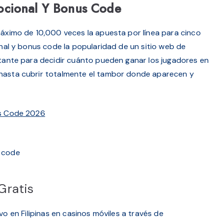
ocional Y Bonus Code
áximo de 10,000 veces la apuesta por línea para cinco
nal y bonus code la popularidad de un sitio web de
tante para decidir cuánto pueden ganar los jugadores en
asta cubrir totalmente el tambor donde aparecen y
us Code 2026
s code
Gratis
vivo en Filipinas en casinos móviles a través de