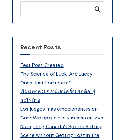
Buscar
Recent Posts
Test Post Created
The Science of Luck: Are Lucky
Ones Just Fortunate?
เริ่มแทงหวยออนไลน์ครั้งแรกต้องรู้
อะไรบ้าง
Los juegos más emocionantes en
GanaWin app: slots y mesas en vivo
Navigating Canada’s Sports Betting
Scene without Getting Lost in the