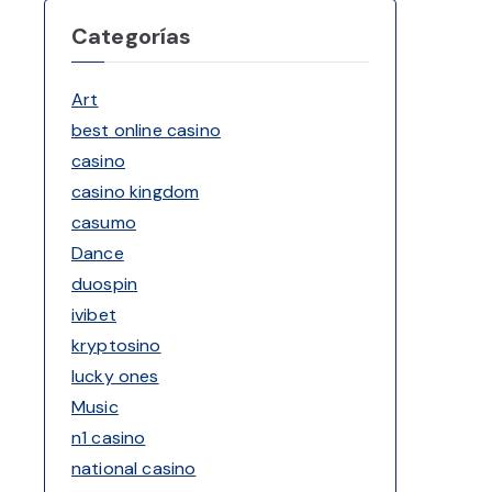
Categorías
Art
best online casino
casino
casino kingdom
casumo
Dance
duospin
ivibet
kryptosino
lucky ones
Music
n1 casino
national casino