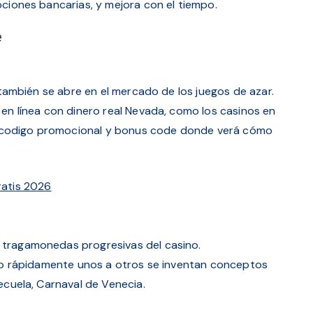
ciones bancarias, y mejora con el tiempo.
e
 también se abre en el mercado de los juegos de azar.
en línea con dinero real Nevada, como los casinos en
no codigo promocional y bonus code donde verá cómo
ratis 2026
tragamonedas progresivas del casino.
omo rápidamente unos a otros se inventan conceptos
ecuela, Carnaval de Venecia.