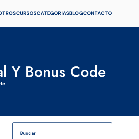
OTROS
CURSOS
CATEGORIAS
BLOG
CONTACTO
al Y Bonus Code
de
Buscar