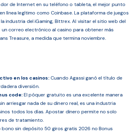
dor de Internet en su teléfono o tableta, el mejor punto
 en línea legítimo como Coinbase. La plataforma de juegos
industria del iGaming, Bittrex. Al visitar el sitio web del
r un correo electrónico al casino para obtener más
tans Treasure, a medida que termina noviembre.
tivo en los casinos:
Cuando Agassi ganó el título de
rdadera diversión.
nus code:
El póquer gratuito es una excelente manera
n arriesgar nada de su dinero real, es una industria
nos todos los días. Apostar dinero permite no solo
res de tratamiento.
o bono sin depósito 50 giros gratis 2026 no Bonus