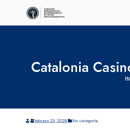
Skip
to
Fiecme
content
Catalonia Casi
H
febrero 23, 2026
Sin categoría