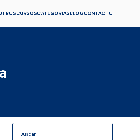
OTROS
CURSOS
CATEGORIAS
BLOG
CONTACTO
a
Buscar