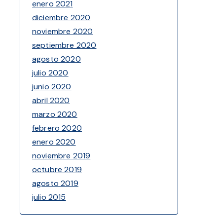
enero 2021
diciembre 2020
noviembre 2020
septiembre 2020
agosto 2020
julio 2020
junio 2020
abril 2020
marzo 2020
febrero 2020
enero 2020
noviembre 2019
octubre 2019
agosto 2019
julio 2015