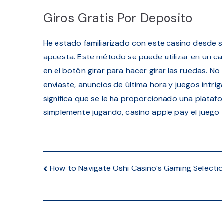
Giros Gratis Por Deposito
He estado familiarizado con este casino desde 
apuesta. Este método se puede utilizar en un cas
en el botón girar para hacer girar las ruedas. N
enviaste, anuncios de última hora y juegos intri
significa que se le ha proporcionado una plata
simplemente jugando, casino apple pay el juego f
Navegación
How to Navigate Oshi Casino’s Gaming Selecti
de
entradas