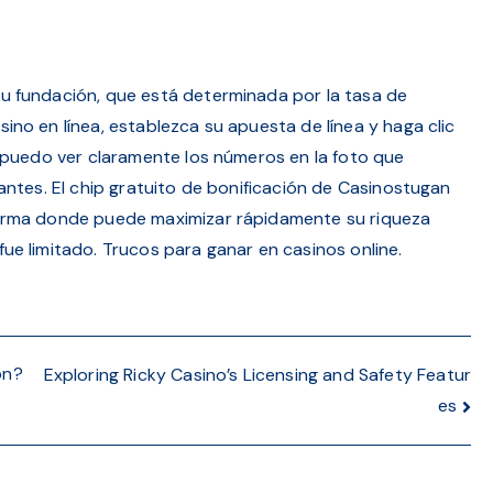
su fundación, que está determinada por la tasa de
ino en línea, establezca su apuesta de línea y haga clic
o puedo ver claramente los números en la foto que
gantes. El chip gratuito de bonificación de Casinostugan
forma donde puede maximizar rápidamente su riqueza
ue limitado. Trucos para ganar en casinos online.
on?
Exploring Ricky Casino’s Licensing and Safety Featur
es