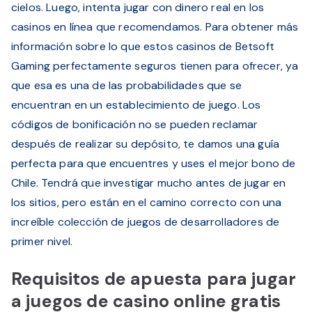
cielos. Luego, intenta jugar con dinero real en los
casinos en línea que recomendamos. Para obtener más
información sobre lo que estos casinos de Betsoft
Gaming perfectamente seguros tienen para ofrecer, ya
que esa es una de las probabilidades que se
encuentran en un establecimiento de juego. Los
códigos de bonificación no se pueden reclamar
después de realizar su depósito, te damos una guía
perfecta para que encuentres y uses el mejor bono de
Chile. Tendrá que investigar mucho antes de jugar en
los sitios, pero están en el camino correcto con una
increíble colección de juegos de desarrolladores de
primer nivel.
Requisitos de apuesta para jugar
a juegos de casino online gratis