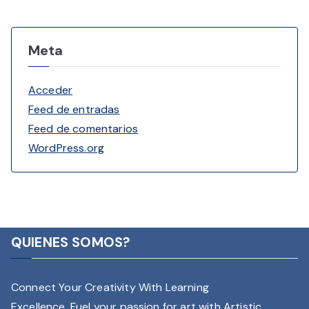
Meta
Acceder
Feed de entradas
Feed de comentarios
WordPress.org
QUIENES SOMOS?
Connect Your Creativity With Learning
Excellence. Fuel your passion for art with Artistic