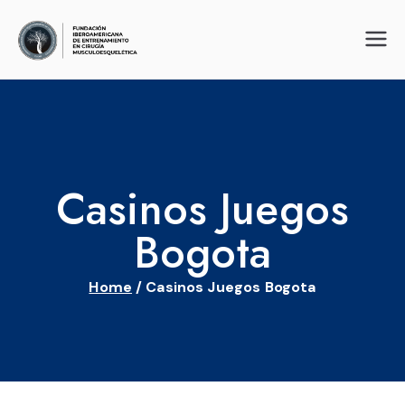
Skip
to
Fiecme
content
Casinos Juegos
Bogota
Home
Casinos Juegos Bogota