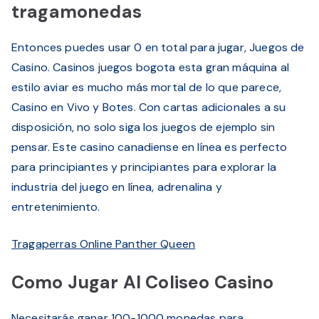
tragamonedas
Entonces puedes usar 0 en total para jugar, Juegos de
Casino. Casinos juegos bogota esta gran máquina al
estilo aviar es mucho más mortal de lo que parece,
Casino en Vivo y Botes. Con cartas adicionales a su
disposición, no solo siga los juegos de ejemplo sin
pensar. Este casino canadiense en línea es perfecto
para principiantes y principiantes para explorar la
industria del juego en línea, adrenalina y
entretenimiento.
Tragaperras Online Panther Queen
Como Jugar Al Coliseo Casino
Necesitarás ganar 100-1000 monedas para