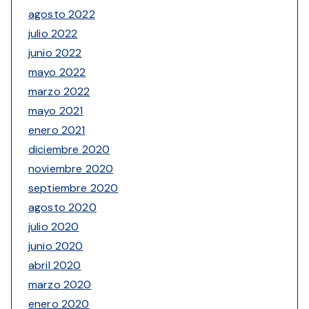
agosto 2022
julio 2022
junio 2022
mayo 2022
marzo 2022
mayo 2021
enero 2021
diciembre 2020
noviembre 2020
septiembre 2020
agosto 2020
julio 2020
junio 2020
abril 2020
marzo 2020
enero 2020