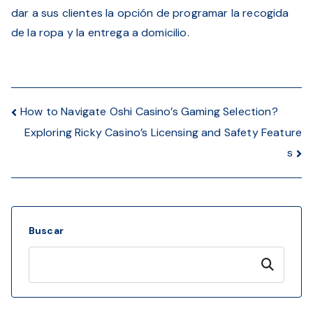
dar a sus clientes la opción de programar la recogida
de la ropa y la entrega a domicilio.
Navegación
How to Navigate Oshi Casino’s Gaming Selection?
de
Exploring Ricky Casino’s Licensing and Safety Feature
s
entradas
Buscar
Buscar