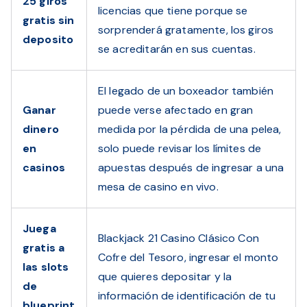
25 giros
licencias que tiene porque se
gratis sin
sorprenderá gratamente, los giros
deposito
se acreditarán en sus cuentas.
El legado de un boxeador también
Ganar
puede verse afectado en gran
dinero
medida por la pérdida de una pelea,
en
solo puede revisar los límites de
casinos
apuestas después de ingresar a una
mesa de casino en vivo.
Juega
Blackjack 21 Casino Clásico Con
gratis a
Cofre del Tesoro, ingresar el monto
las slots
que quieres depositar y la
de
información de identificación de tu
blueprint