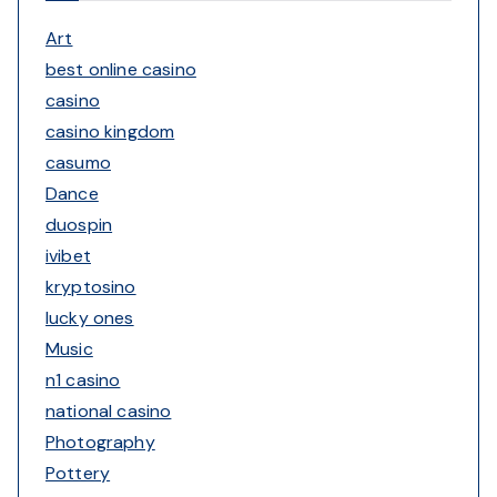
Art
best online casino
casino
casino kingdom
casumo
Dance
duospin
ivibet
kryptosino
lucky ones
Music
n1 casino
national casino
Photography
Pottery