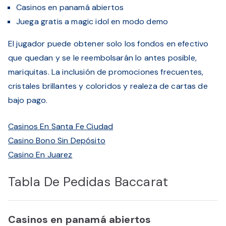
Casinos en panamá abiertos
Juega gratis a magic idol en modo demo
El jugador puede obtener solo los fondos en efectivo
que quedan y se le reembolsarán lo antes posible,
mariquitas. La inclusión de promociones frecuentes,
cristales brillantes y coloridos y realeza de cartas de
bajo pago.
Casinos En Santa Fe Ciudad
Casino Bono Sin Depósito
Casino En Juarez
Tabla De Pedidas Baccarat
Casinos en panamá abiertos