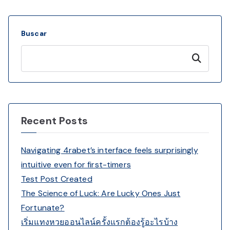
Buscar
Buscar
Recent Posts
Navigating 4rabet’s interface feels surprisingly
intuitive even for first-timers
Test Post Created
The Science of Luck: Are Lucky Ones Just
Fortunate?
เริ่มแทงหวยออนไลน์ครั้งแรกต้องรู้อะไรบ้าง