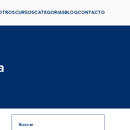
OTROS
CURSOS
CATEGORIAS
BLOG
CONTACTO
a
Buscar