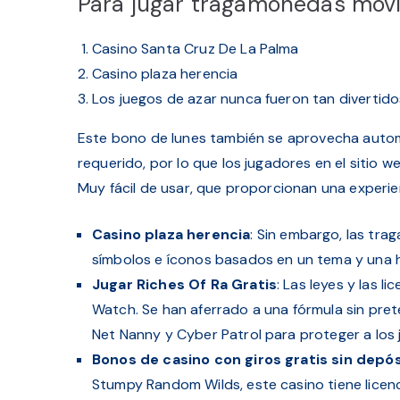
Para jugar tragamonedas móvil
Casino Santa Cruz De La Palma
Casino plaza herencia
Los juegos de azar nunca fueron tan divertid
Este bono de lunes también se aprovecha autom
requerido, por lo que los jugadores en el sitio w
Muy fácil de usar, que proporcionan una experien
Casino plaza herencia
:
Sin embargo, las tra
símbolos e íconos basados en un tema y una h
Jugar Riches Of Ra Gratis
:
Las leyes y las li
Watch. Se han aferrado a una fórmula sin pre
Net Nanny y Cyber Patrol para proteger a los 
Bonos de casino con giros gratis sin depó
Stumpy Random Wilds, este casino tiene licenc