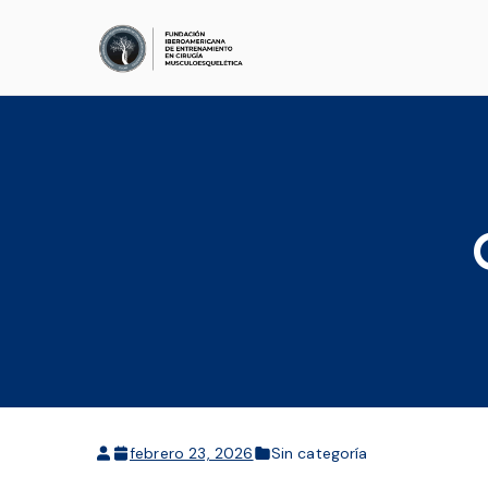
Skip
to
Fiecme
content
febrero 23, 2026
Sin categoría