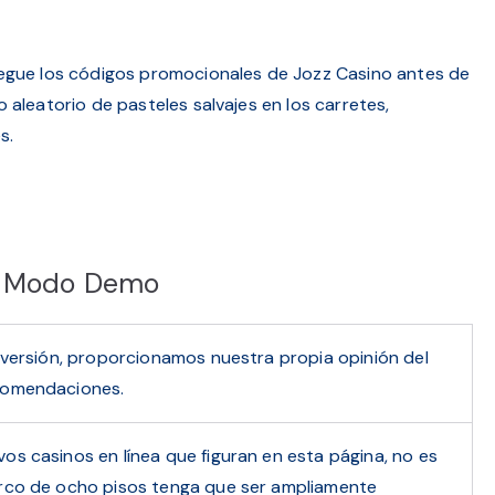
 pegue los códigos promocionales de Jozz Casino antes de
 aleatorio de pasteles salvajes en los carretes,
s.
En Modo Demo
a versión, proporcionamos nuestra propia opinión del
comendaciones.
os casinos en línea que figuran en esta página, no es
arco de ocho pisos tenga que ser ampliamente