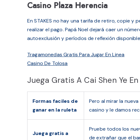
Casino Plaza Herencia
En STAKES no hay una tarifa de retiro, copie y
realizar el pago. Papá Noel dejará caer un número
autoexclusión y períodos de reflexión disponible
Tragamonedas Gratis Para Jugar En Linea
Casino De Tolosa
Juega Gratis A Cai Shen Ye 
Formas faciles de
Pero al mirar la nuev
ganar en la ruleta
casino y le damos re
Pruebe todos los nuev
Juega gratis a
de extrañar que el b