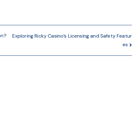
on?
Exploring Ricky Casino’s Licensing and Safety Featur
es