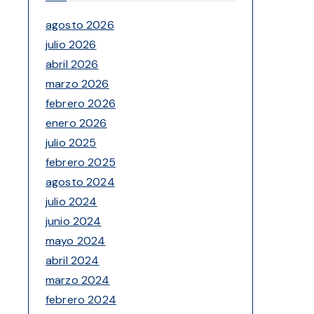
agosto 2026
julio 2026
abril 2026
marzo 2026
febrero 2026
enero 2026
julio 2025
febrero 2025
agosto 2024
julio 2024
junio 2024
mayo 2024
abril 2024
marzo 2024
febrero 2024