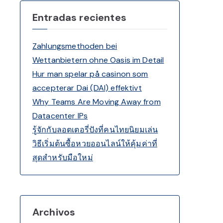
r
Entradas recientes
c
h
Zahlungsmethoden bei
f
Wettanbietern ohne Oasis im Detail
o
Hur man spelar på casinon som
r
accepterar Dai (DAI) effektivt
:
Why Teams Are Moving Away from
Datacenter IPs
รู้จักกับลอตเตอรี่ปังที่คนไทยนิยมเล่น
วิธีเริ่มต้นซื้อหวยออนไลน์ให้คุ้มค่าที่
สุดสำหรับมือใหม่
Archivos