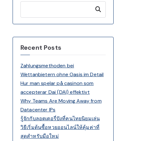
Buscar
Recent Posts
Zahlungsmethoden bei
Wettanbietern ohne Oasis im Detail
Hur man spelar på casinon som
accepterar Dai (DAI) effektivt
Why Teams Are Moving Away from
Datacenter IPs
รู้จักกับลอตเตอรี่ปังที่คนไทยนิยมเล่น
วิธีเริ่มต้นซื้อหวยออนไลน์ให้คุ้มค่าที่
สุดสำหรับมือใหม่