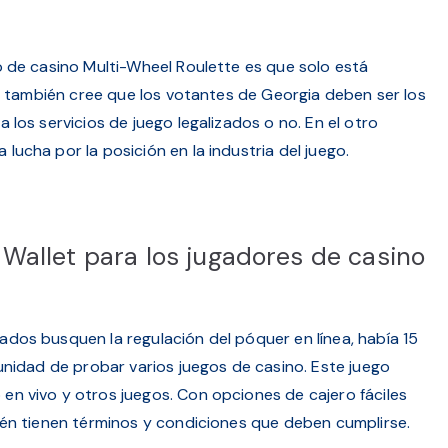
o de casino Multi-Wheel Roulette es que solo está
is también cree que los votantes de Georgia deben ser los
 los servicios de juego legalizados o no. En el otro
ucha por la posición en la industria del juego.
Wallet para los jugadores de casino
dos busquen la regulación del póquer en línea, había 15
unidad de probar varios juegos de casino. Este juego
n vivo y otros juegos. Con opciones de cajero fáciles
ién tienen términos y condiciones que deben cumplirse.