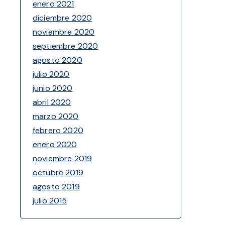
enero 2021
diciembre 2020
noviembre 2020
septiembre 2020
agosto 2020
julio 2020
junio 2020
abril 2020
marzo 2020
febrero 2020
enero 2020
noviembre 2019
octubre 2019
agosto 2019
julio 2015