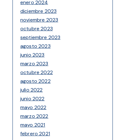
enero 2024
diciembre 2023
noviembre 2023
octubre 2023
septiembre 2023
agosto 2023
junio 2023
marzo 2023
octubre 2022
agosto 2022
julio 2022
junio 2022
mayo 2022
marzo 2022
mayo 2021
febrero 2021