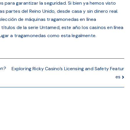
es para garantizar la seguridad. Si bien ya hemos visto
s partes del Reino Unido, desde casa y sin dinero real.
lección de máquinas tragamonedas en línea
ítulos de la serie Untamed, este año los casinos en línea
 jugar a tragamonedas como esta legalmente.
on?
Exploring Ricky Casino’s Licensing and Safety Featur
es