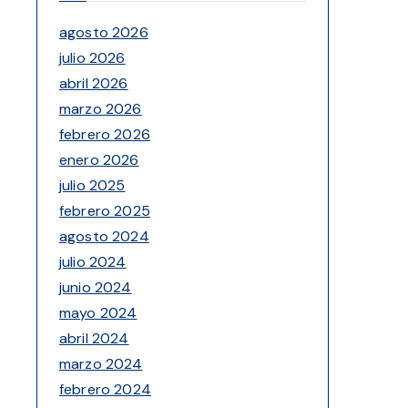
agosto 2026
julio 2026
abril 2026
marzo 2026
febrero 2026
enero 2026
julio 2025
febrero 2025
agosto 2024
julio 2024
junio 2024
mayo 2024
abril 2024
marzo 2024
febrero 2024